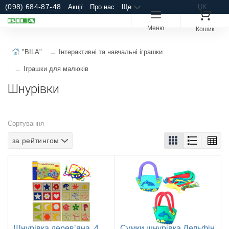
(098) 684-87-48
Акції
Про нас
Ще
UK
Меню
Кошик
"BILA"
Інтерактивні та навчальні іграшки
Іграшки для малюків
Шнурівки
Сортування
за рейтингом
Шнурівка деревʼяна, 4
Сумки шнурівка Дельфін