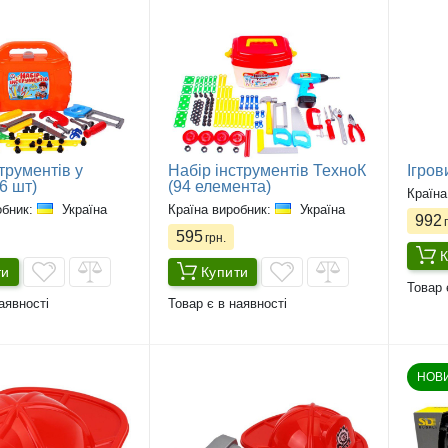
трументів у
Набір інструментів ТехноК
Ігров
46 шт)
(94 елемента)
Країна
обник:
Україна
Країна виробник:
Україна
992
г
595
грн.
К
ти
Купити
Товар 
аявності
Товар є в наявності
НОВ