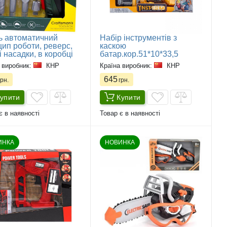
ь автоматичний
Набір інструментів з
ип роботи, реверс,
каскою
і насадки, в коробці
батар.кор.51*10*33,5
 виробник:
КНР
Країна виробник:
КНР
645
рн.
грн.
упити
Купити
є в наявності
Товар є в наявності
ИНКА
НОВИНКА