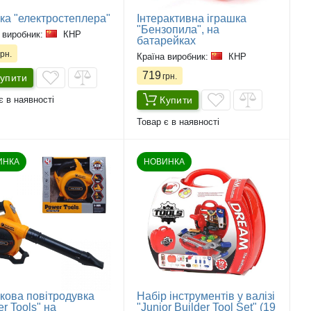
ка "електростеплера"
Інтерактивна іграшка
"Бензопила", на
 виробник:
КНР
батарейках
рн.
Країна виробник:
КНР
719
грн.
упити
Купити
є в наявності
Товар є в наявності
ИНКА
НОВИНКА
кова повітродувка
Набір інструментів у валізі
r Tools" на
"Junior Builder Tool Set" (19