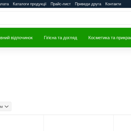
плата
Каталоги продукції
Прайс-лист
Приведи друга
Контакти
вний відпочинок
Гігієна та догляд
Косметика та прикра
ом