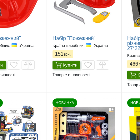
ожежний"
Набір "Пожежний"
Набір
різни
обник:
Україна
Країна виробник:
Україна
27*2
151
грн.
Країна
466
г
ти
Купити
К
аявності
Товар є в наявності
Товар 
НОВИНКА
НОВ