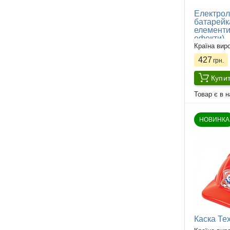
Електрол
батарейк
елементи 
ефекти)
Країна вир
427
грн.
Купи
Товар є в н
НОВИНКА
Каска Те