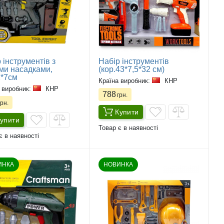
 інструментів з
Набір інструментів
ми насадками,
(кор.43*7,5*32 см)
2*7см
Країна виробник:
КНР
 виробник:
КНР
788
грн.
рн.
Купити
упити
Товар є в наявності
є в наявності
ИНКА
НОВИНКА