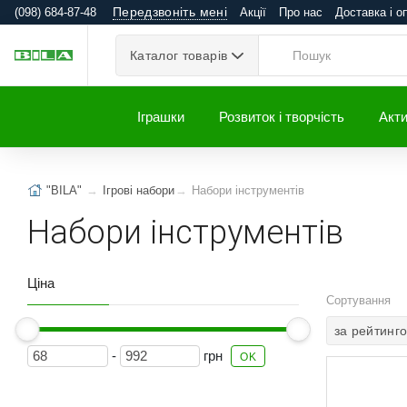
Передзвоніть мені
(098) 684-87-48
Акції
Про нас
Доставка і о
Каталог товарів
Іграшки
Розвиток і творчість
Акти
"BILA"
Ігрові набори
Набори інструментів
Набори інструментів
Ціна
Сортування
за рейтинг
-
грн
OK