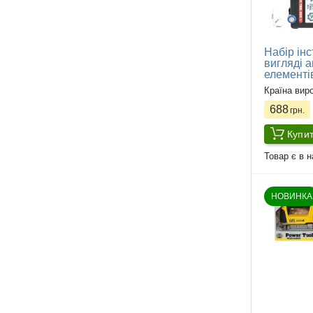
Набір інс
вигляді а
елементі
Країна вир
688
грн.
Купи
Товар є в н
НОВИНКА