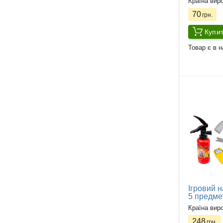
Країна вир
70
грн.
Купи
Товар є в н
Ігровий 
5 предме
Країна вир
248
грн.