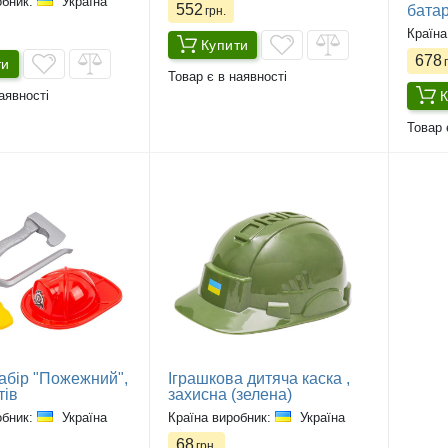
обник:
Україна
552
бата
грн.
Країна
Купити
678
г
ти
Товар є в наявності
К
аявності
Товар 
набір "Пожежний",
Іграшкова дитяча каска ,
тів
захисна (зелена)
обник:
Україна
Країна виробник:
Україна
68
грн.