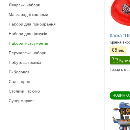
Лікарські набори
Маскарадні костюми
Набори для прибирання
Набори для фокусів
Каска "П
Країна вир
Набори інструментів
85
грн.
Перукарські набори
Купи
Побутова техніка
Товар є в н
Риболовля
Сад і город
Столики і трюмо
НОВИНКА
Супермаркет