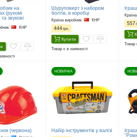
обзик на
Шуруповерт з набором
Іграш
ах (рухомі
болтів, в коробці
Країна
та звукові
Країна виробник:
КНР
557
г
обник:
КНР
444
грн.
К
Купити
Товар 
ти
Товар є в наявності
аявності
НОВИНКА
НОВ
хнок (червона)
Набір інструментів у валізі
Іграш
"Powe