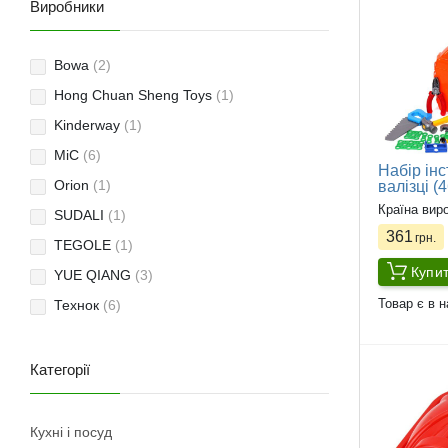
Виробники
Bowa
(2)
Hong Chuan Sheng Toys
(1)
Kinderway
(1)
MiC
(6)
Набір інс
Orion
(1)
валізці (
Країна вир
SUDALI
(1)
361
грн.
TEGOLE
(1)
Купи
YUE QIANG
(3)
Товар є в н
Технок
(6)
Категорії
Кухні і посуд