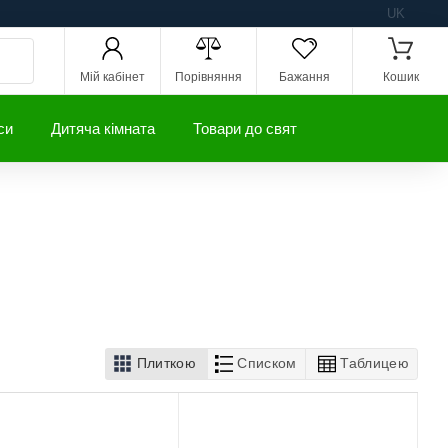
UK
Мій кабінет
Порівняння
Бажання
Кошик
си
Дитяча кімната
Товари до свят
Плиткою
Списком
Таблицею