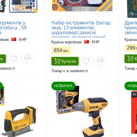
трументів у
Набір інструментів (батар.
Дрил
втобуса , 59
звук, 13 елементіві,
принц
в
шуруповерт,захисні
змінн
окуляри, рулетка) короб.
обник:
КНР
Країна
30*8*22.5 см
Країна виробник:
КНР
299
г
654
грн.
ти
К
Купити
аявності
Товар 
Товар є в наявності
НОВИНКА
НОВ