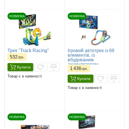
НОВИНКА
НОВИНКА
Трек "Track Racing"
Ігровий автотрек із 69
елементів, із
532
грн.
вбудованим
акумулятором,
Купити
1 436
підсвічування, світиться
грн.
у темряві, трюки, муляжі
Товар є в наявності
оточення, в коробці
Купити
Товар є в наявності
НОВИНКА
НОВИНКА