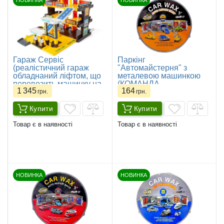
НОВИНКА
НОВИНКА
Гараж Сервіс
Паркінг
(реалістичний гараж
"Автомайстерня" з
обладнаний ліфтом, що
металевою машинкою
перевозить машинку на
(КОМАНДА
1 345
164
потрібний поверх,
БУДІВЕЛЬНИКІВ)
грн.
грн.
рампою, авто мийкою,
автозаправкою,
Купити
Купити
станцією
техобслуговування і
Товар є в наявності
Товар є в наявності
багатьма декораціями і
наклейками)
НОВИНКА
НОВИНКА