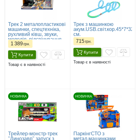
Трек 2 металопластикові
Трек з машинкою
машинки, спецтехніка,
акум.USB.світ.кор.45*7*32
рухливий ківш, звуки,
см.
мелодія, підсвічування,
715
грн.
1 389
в коробці
грн.
Купити
Купити
Товар є в наявності
Товар є в наявності
НОВИНКА
НОВИНКА
Трейлер-монстр-трек
ПаркінгСТО з
"Динозавр" запуск з
метал.машинками