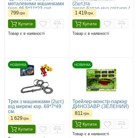
металевими машинками
(2шт.)та
(кор.46,5*11*23 см)
аксес.батар.муз.світ.кор.44*
799
1 419
см.
грн.
грн.
Купити
Купити
Товар є в наявності
Товар є в наявності
НОВИНКА
НОВИНКА
Трек з машинками (2шт.)
Трейлер-монстр-паркінг
від мережі кор. 69*7*49
ДИНОЗАВР (ЗЕЛЕНИЙ)
см.
811
грн.
1 629
грн.
Купити
Купити
Товар є в наявності