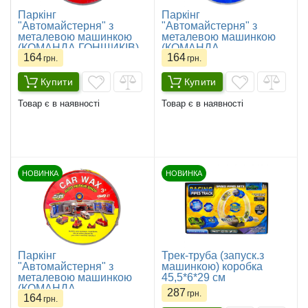
Паркінг
Паркінг
"Автомайстерня" з
"Автомайстерня" з
металевою машинкою
металевою машинкою
(КОМАНДА ГОНЩИКІВ)
(КОМАНДА
164
164
ПОЛІЦЕЙСЬКИХ)
грн.
грн.
Купити
Купити
Товар є в наявності
Товар є в наявності
НОВИНКА
НОВИНКА
Паркінг
Трек-труба (запуск.з
"Автомайстерня" з
машинкою) коробка
металевою машинкою
45,5*6*29 см
(КОМАНДА
287
грн.
164
ПОЖЕЖНИКІВ)
грн.