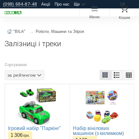
(098) 684-87-48
Акції
Про нас
Ще
UK
Меню
Кошик
"BILA"
Роботи, Машини та Зброя
Залізниці і треки
Сортування
за рейтингом
Ігровий набір "Паркінг"
Набір вінілових
машинок (з килимком)
1 306
грн.