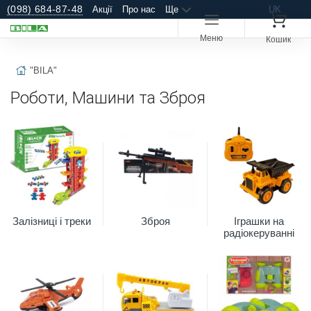
(098) 684-87-48
Акції
Про нас
Ще
UK
Меню
Кошик
"BILA"
Роботи, Машини та Зброя
Залізниці і треки
Зброя
Іграшки на
радіокеруванні