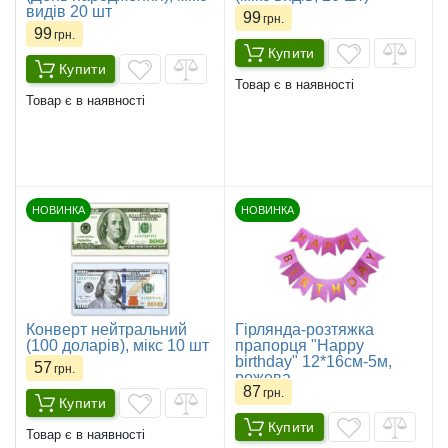
видів 20 шт
99
грн.
99
грн.
Купити
Купити
Товар є в наявності
Товар є в наявності
НОВИНКА
НОВИНКА
Конверт нейтральний
Гірлянда-розтяжка
(100 доларів), мікс 10 шт
прапорця "Happy
birthday" 12*16см-5м,
57
грн.
рожева
87
грн.
Купити
Купити
Товар є в наявності