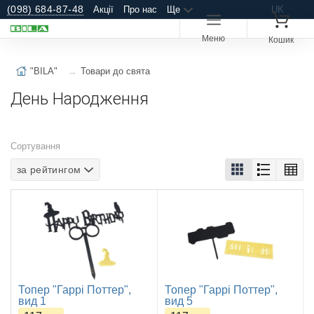
(098) 684-87-48
Акції
Про нас
Ще
UK
Меню
Кошик
"BILA"
Товари до свята
День Народження
Сортування
за рейтингом
Топер "Гаррі Поттер",
Топер "Гаррі Поттер",
вид 1
вид 5