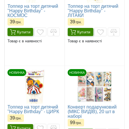
Топпер на торт дитячий
Топпер на торт дитячий
"Happy Birthday" -
"Happy Birthday" -
КОСМОС
ЛІТАКИ
39
39
грн.
грн.
Купити
Купити
Товар є в наявності
Товар є в наявності
НОВИНКА
НОВИНКА
Топпер на торт дитячий
Конверт подарунковий
"Happy Birthday" - ЦИРК
(МІКС ВИДІВ), 20 шт в
наборі
39
грн.
99
грн.
Купити