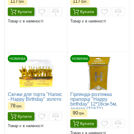
117
117
грн.
грн.
Купити
Купити
Товар є в наявності
Товар є в наявності
НОВИНКА
НОВИНКА
Свічки для торта "Напис
Гірлянда-розтяжка
- Happy Birthday" золото
прапорці "Happy
birthday" 12*16см-5м,
78
грн.
золото (31671)
90
грн.
Купити
Купити
Товар є в наявності
Товар є в наявності