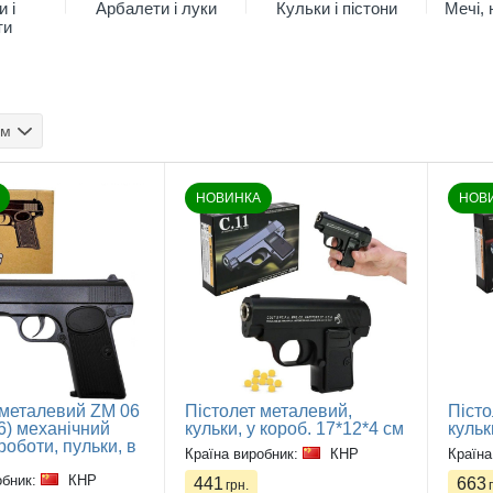
 і
Арбалети і луки
Кульки і пістони
Мечі, 
ти
ом
НОВИНКА
НОВ
 металевий ZM 06
Пістолет металевий,
Пісто
6) механічний
кульки, у короб. 17*12*4 см
кульк
оботи, пульки, в
Країна виробник:
КНР
Країна
обник:
КНР
441
663
грн.
г