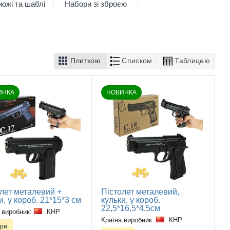
ножі та шаблі
Набори зі зброєю
Плиткою
Списком
Таблицею
ИНКА
НОВИНКА
лет металевий +
Пістолет металевий,
и, у короб. 21*15*3 см
кульки, у короб.
22,5*16,5*4,5см
 виробник:
КНР
Країна виробник:
КНР
рн.