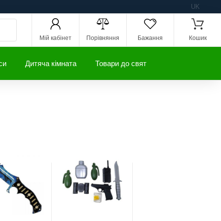
UK
Мій кабінет
Порівняння
Бажання
Кошик
си
Дитяча кімната
Товари до свят