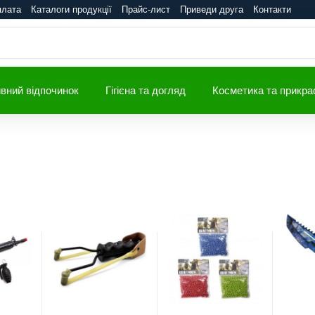
плата
Каталоги продукції
Прайс-лист
Приведи друга
Контакти
вний відпочинок
Гігієна та догляд
Косметика та прикра