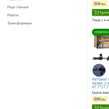
504
грн.
Рації і біноклі
Купи
Роботи
Товар є в н
Трансформери
НОВИНКА
Автомат к
лазер, у 
47,7*17,7
Країна вир
699
грн.
Купи