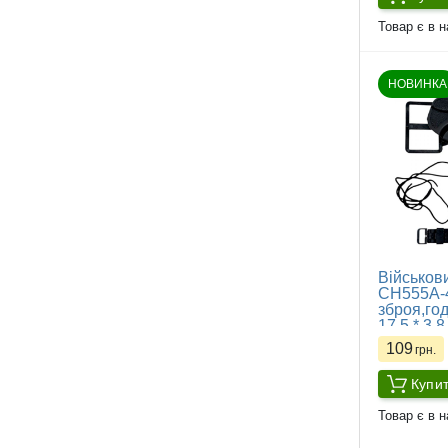
Товар є в н
НОВИНКА
Військови
CH555A-4
зброя,год
17,5 * 3,8
109
грн.
Купи
Товар є в н