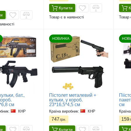
Купити
К
ти
Товар є в наявності
Товар 
аявності
НОВИНКА
НОВ
ульки, бат.,
Пістолет металевий +
Пііст
короб.
кульки, у короб.
пакет
*6,8 см
23*16,5*4,5 см
см
обник:
КНР
Країна виробник:
КНР
Країна
747
159
грн.
г
ти
Купити
К