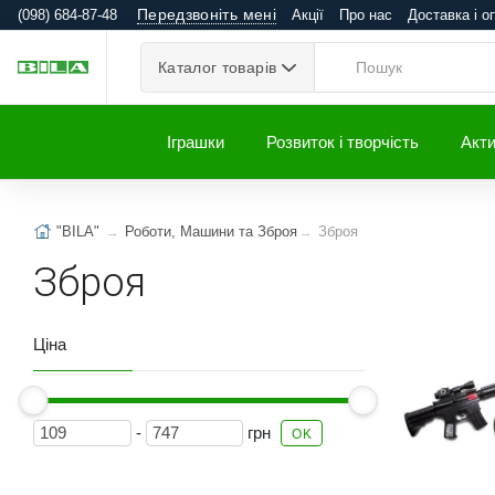
Передзвоніть мені
(098) 684-87-48
Акції
Про нас
Доставка і о
Каталог товарів
Іграшки
Розвиток і творчість
Акти
"BILA"
Роботи, Машини та Зброя
Зброя
Зброя
Ціна
-
грн
OK