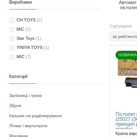
Виробники
Автомати
пістоле
CH TOYS
(1)
Сортування
MiC
(1)
за рейтинг
Star Toys
(1)
YINIYA TOYS
(1)
НОВИНКА
МІС
(7)
Категорії
Залізниці і треки
Зброя
Пістолет
Іграшки на радіокеруванні
/25027 (3
принцип р
Літаки і вертольоти
коробці
Країна вир
Машинки