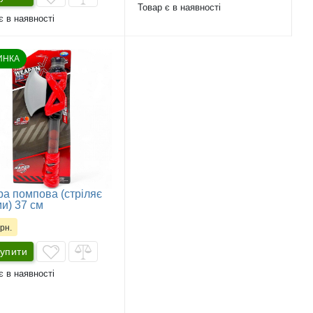
Товар є в наявності
є в наявності
ИНКА
а помпова (стріляє
и) 37 см
рн.
упити
є в наявності