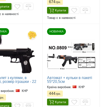
674
грн.
упити
Купити
є в наявності
Товар є в наявності
ИНКА
НОВИНКА
олет з кулями, в
Автомат + кульки в пакеті
і, розмір іграшки - 22
55*20,5см
Країна виробник:
КНР
 виробник:
КНР
444
грн.
рн.
Купити
упити