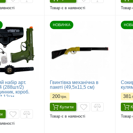
аявності
Товар є в наявності
Товар 
НОВИНКА
НОВ
й набір арт.
Гвинтівка механічна в
Сокир
 (288шт/2)
пакеті (49,5х11,5 см)
кулям
инник, короб.
200
381
 * 12см
грн.
г
Купити
К
ти
Товар є в наявності
Товар 
аявності