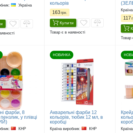
кольорів
(ЗЕЛ
обник:
Україна
Країна
163
грн.
117
г
Купити
ти
К
Товар є в наявності
аявності
Товар 
НОВИНКА
НОВ
ні фарби, 8
Акварельні фарби 12
Крей
 пензлик, у плівці
кольорів, тюбик 12 мл, в
кольо
ИЙ)
коробці
короб
обник:
КНР
Країна виробник:
КНР
Країна