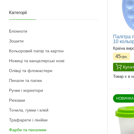
Категорії
Блокноти
Палітра 
Зошити
10 кольо
Країна вир
Кольоровий папір та картон
45
грн.
Ножиці та канцелярські ножі
Купи
Олівці та фломастери
Товар є в н
Пенали та папки
Ручки і коректори
НОВИНКА
Рюкзаки
Точила, гумки і клей
Трафарети і лінійки
Фарби та пензлики