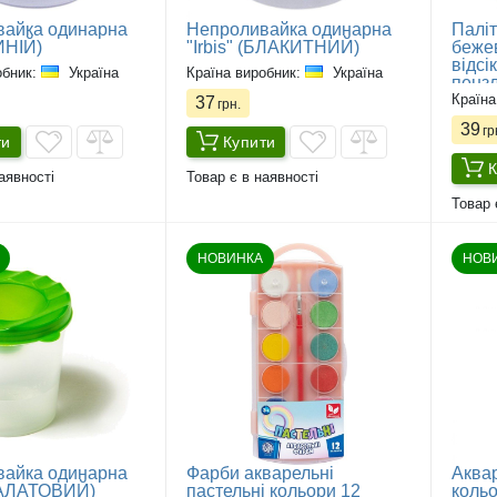
айка одинарна
Непроливайка одинарна
Паліт
СИНІЙ)
"Irbis" (БЛАКИТНИЙ)
бежев
відсі
обник:
Україна
Країна виробник:
Україна
пензл
Країна
37
грн.
39
гр
ти
Купити
К
аявності
Товар є в наявності
Товар 
НОВИНКА
НОВ
айка одинарна
Фарби акварельні
Аквар
(САЛАТОВИЙ)
пастельні кольори 12
кольо