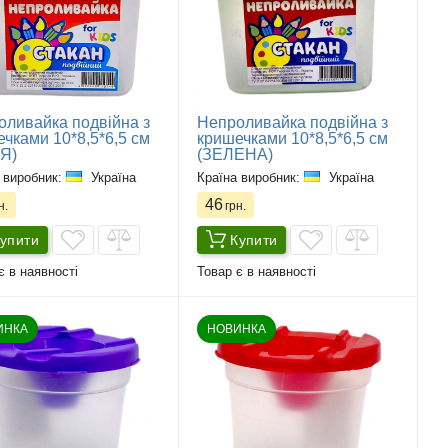
оливайка подвійна з
Непроливайка подвійна з
чками 10*8,5*6,5 см
кришечками 10*8,5*6,5 см
Я)
(ЗЕЛЕНА)
 виробник:
Україна
Країна виробник:
Україна
46
н.
грн.
упити
Купити
є в наявності
Товар є в наявності
ИНКА
НОВИНКА