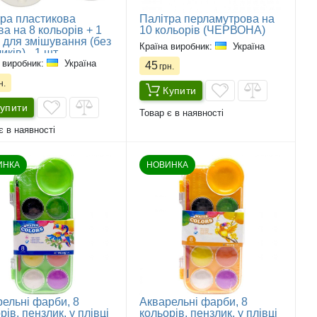
ра пластикова
Палітра перламутрова на
а на 8 кольорів + 1
10 кольорів (ЧЕРВОНА)
к для змішування (без
Країна виробник:
Україна
иків) - 1 шт
 виробник:
Україна
45
грн.
н.
Купити
упити
Товар є в наявності
є в наявності
ИНКА
НОВИНКА
ельні фарби, 8
Акварельні фарби, 8
рів, пензлик, у плівці
кольорів, пензлик, у плівці