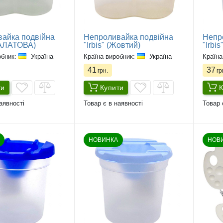
айка подвійна
Непроливайка подвійна
Непр
(САЛАТОВА)
"Irbis" (Жовтий)
"Irbi
обник:
Україна
Країна виробник:
Україна
Країна
41
37
грн.
гр
ти
Купити
К
аявності
Товар є в наявності
Товар 
НОВИНКА
НОВ