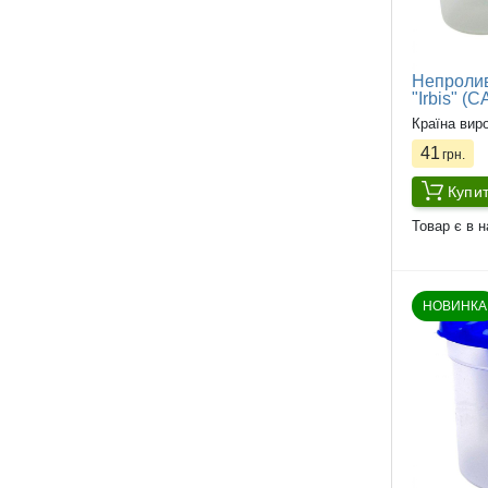
Непролив
"Irbis" 
Країна вир
41
грн.
Купи
Товар є в н
НОВИНКА