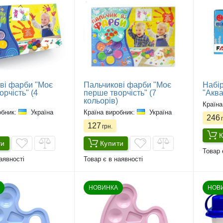
ві фарби "Моє
Пальчикові фарби "Моє
Набір
рчість" (4
перше творчість" (7
"Аква
кольорів)
Країна
обник:
Україна
Країна виробник:
Україна
246
г
127
грн.
К
ти
Купити
Товар 
аявності
Товар є в наявності
НОВИНКА
НОВ