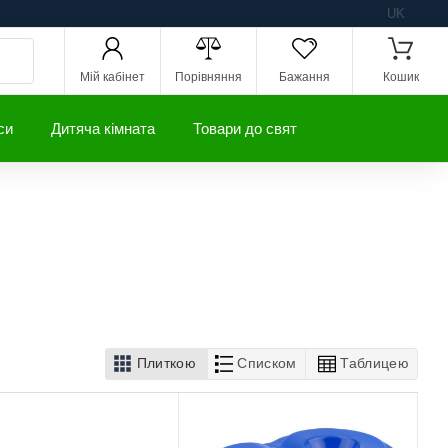
UK
Мій кабінет
Порівняння
Бажання
Кошик
си
Дитяча кімната
Товари до свят
Плиткою
Списком
Таблицею