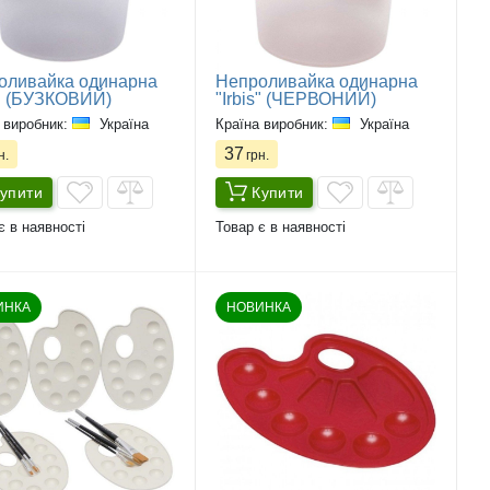
оливайка одинарна
Непроливайка одинарна
s" (БУЗКОВИЙ)
"Irbis" (ЧЕРВОНИЙ)
 виробник:
Україна
Країна виробник:
Україна
37
н.
грн.
упити
Купити
є в наявності
Товар є в наявності
ИНКА
НОВИНКА