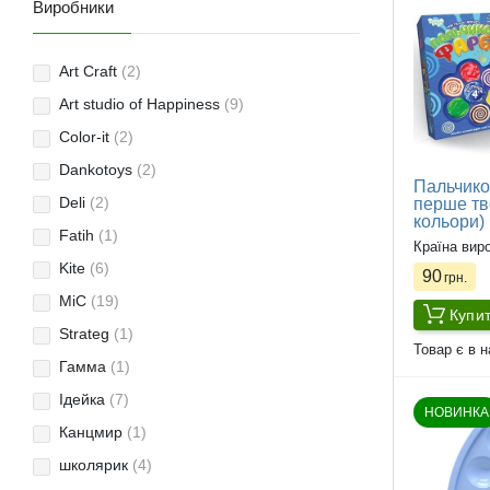
Виробники
Art Craft
(2)
Art studio of Happiness
(9)
Color-it
(2)
Dankotoys
(2)
Пальчико
Deli
(2)
перше тво
кольори)
Fatih
(1)
Країна вир
Kite
(6)
90
грн.
MiC
(19)
Купи
Strateg
(1)
Товар є в н
Гамма
(1)
Ідейка
(7)
НОВИНКА
Канцмир
(1)
школярик
(4)