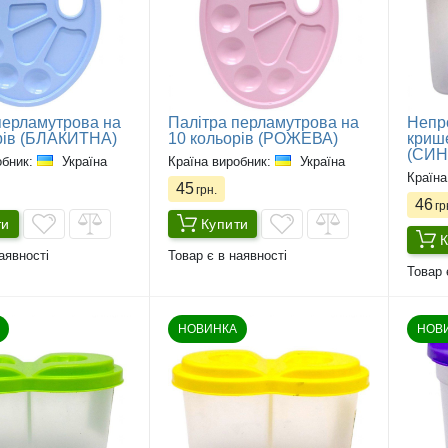
перламутрова на
Палітра перламутрова на
Непр
рів (БЛАКИТНА)
10 кольорів (РОЖЕВА)
крише
(СИН
обник:
Україна
Країна виробник:
Україна
Країна
45
грн.
46
гр
ти
Купити
К
аявності
Товар є в наявності
Товар 
НОВИНКА
НОВ