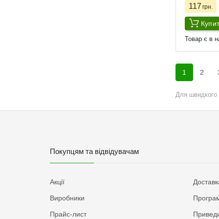
117
грн.
Купи
Товар є в н
1
2
Для швидкого 
Покупцям та відвідувачам
Акції
Доставк
Виробники
Програм
Прайс-лист
Приведи