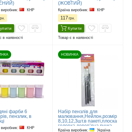
ЕНИЙ)
(ЖОВТИЙ)
 виробник:
КНР
Країна виробник:
КНР
117
рн.
грн.
упити
Купити
є в наявності
Товар є в наявності
ИНКА
НОВИНКА
дяні фарби 6
Набір пензлів для
рів, пензлик, в
малювання,Нейлон,розмір
ці
8,10,12,3шт.в пакеті,плоска
головка,деревʼяна ручка
 виробник:
КНР
Країна виробник:
Україна