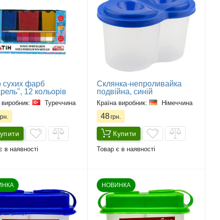
 сухих фарб
Склянка-непроливайка
рель", 12 кольорів
подвійна, синій
 виробник:
Туреччина
Країна виробник:
Німеччина
48
рн.
грн.
упити
Купити
є в наявності
Товар є в наявності
ИНКА
НОВИНКА