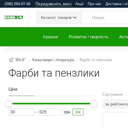
Передзвоніть мені
(098) 684-87-48
Акції
Про нас
Доставка і о
Каталог товарів
Іграшки
Розвиток і творчість
Акти
"BILA"
Канцтовари і література
Фарби та пензлики
Фарби та пензлики
Ціна
Сортування
за рейтинг
-
грн
OK