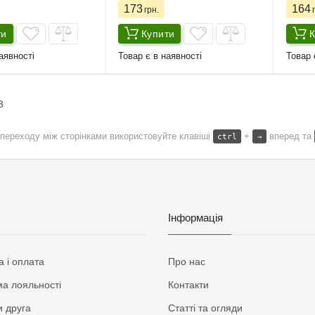
173
164
грн.
г
ти
Купити
К
аявності
Товар є в наявності
Товар 
3
переходу між сторінками використовуйте клавіші
+
вперед та
ctrl
→
Інформація
а і оплата
Про нас
а лояльності
Контакти
 друга
Статті та огляди