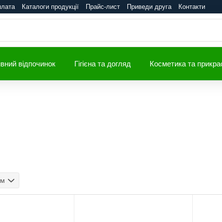
плата
Каталоги продукції
Прайс-лист
Приведи друга
Контакти
вний відпочинок
Гігієна та догляд
Косметика та прикра
ом