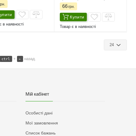
рн.
66
грн.
упити
Купити
є в наявності
Товар є в наявності
24
+
назад.
ctrl
←
Мій кабінет
Особисті дані
Мої замовлення
Список бажань