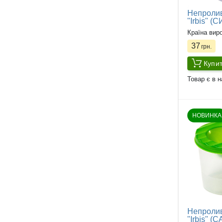
Непролив
"Irbis" (
Країна вир
37
грн.
Купи
Товар є в н
НОВИНКА
Непролив
"Irbis" 