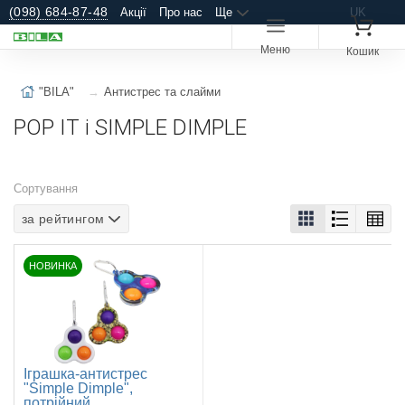
(098) 684-87-48
Акції
Про нас
Ще
UK
Меню
Кошик
"BILA"
Антистрес та слайми
POP IT і SIMPLE DIMPLE
Сортування
за рейтингом
НОВИНКА
Іграшка-антистрес
"Simple Dimple",
потрійний