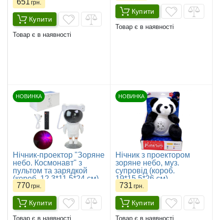
651
грн.
Купити
Купити
Товар є в наявності
Товар є в наявності
НОВИНКА
НОВИНКА
Нічник-проектор "Зоряне
Нічник з проектором
небо. Космонавт" з
зоряне небо, муз.
пультом та зарядкой
супровід (короб.
(короб. 12,3*11,5*24 см)
19*15,5*26 см)
770
731
грн.
грн.
Купити
Купити
Товар є в наявності
Товар є в наявності