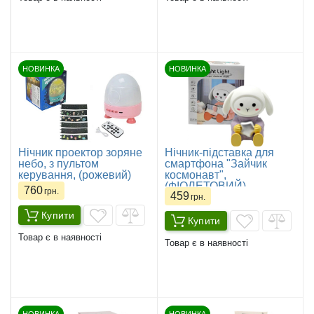
НОВИНКА
НОВИНКА
Нічник проектор зоряне
Нічник-підставка для
небо, з пультом
смартфона "Зайчик
керування, (рожевий)
космонавт",
(ФІОЛЕТОВИЙ)
760
грн.
459
грн.
Купити
Купити
Товар є в наявності
Товар є в наявності