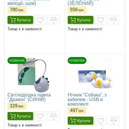
мелодії, шум)
(ЗЕЛЕНИЙ)
780
556
грн.
грн.
Купити
Купити
Товар є в наявності
Товар є в наявності
НОВИНКА
НОВИНКА
Світлодіодна лампа
Нічник "Собака", з
"Дракон" (СИНІЙ)
кабелем - USB в
комплекті
329
грн.
497
грн.
Купити
Купити
Товар є в наявності