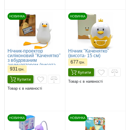
НОВИНКА
НОВИНКА
Нічник-проектор
Нічник "Каченятко"
силіконовий "Каченятко"
(висота- 15 см)
з вбудованим
677
грн.
акумулятором (висота -
931
13 см)
грн.
Купити
Купити
Товар є в наявності
Товар є в наявності
НОВИНКА
НОВИНКА