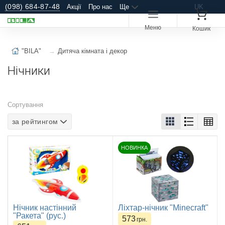
(098) 684-87-48
Акції
Про нас
Ще
UK
Меню
Кошик
"BILA"
Дитяча кімната і декор
Нічники
Сортування
за рейтингом
НОВИНКА
Нічник настінний
Ліхтар-нічник "Minecraft"
"Ракета" (рус.)
573
грн.