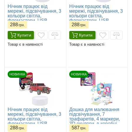
Нічник працює від
Нічник працює від
мережі, підсвічування, 3
мережі, підсвічування, 3
кольори світла,
кольори світла,
фломастери, USB
фломастери, USB
288
288
кабель, в коробці
кабель, в коробці
грн.
грн.
Купити
Купити
Товар є в наявності
Товар є в наявності
НОВИНКА
НОВИНКА
Нічник працює від
Дошка для малювання
мережі, підсвічування, 3
підсвічування, 7
кольори світла,
трафаретів, 4 маркери,
фломастери, USB
3D окуляри, в коробці
288
587
кабель, в коробці
грн.
грн.