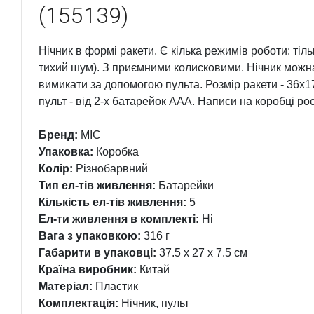
(155139)
Нічник в формі ракети. Є кілька режимів роботи: тільки
тихий шум). З приємними колисковими. Нічник можна 
вимикати за допомогою пульта. Розмір ракети - 36х1
пульт - від 2-х батарейок ААА. Написи на коробці ро
Бренд:
MIC
Упаковка:
Коробка
Колір:
Різнобарвний
Тип ел-тів живлення:
Батарейки
Кількість ел-тів живлення:
5
Ел-ти живлення в комплекті:
Ні
Вага з упаковкою:
316 г
Габарити в упаковці:
37.5 x 27 x 7.5 см
Країна виробник:
Китай
Матеріал:
Пластик
Комплектація:
Нічник, пульт