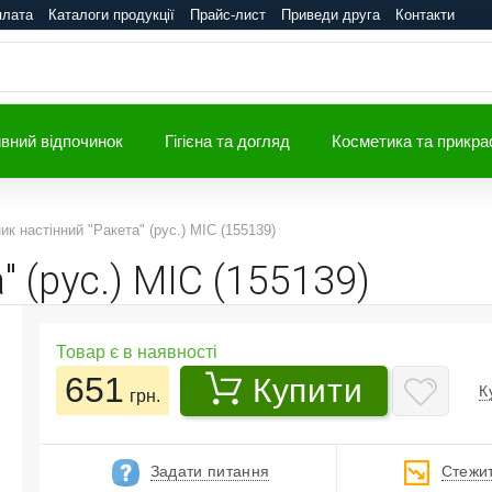
плата
Каталоги продукції
Прайс-лист
Приведи друга
Контакти
вний відпочинок
Гігієна та догляд
Косметика та прикра
ик настінний "Ракета" (рус.) MIC (155139)
" (рус.) MIC (155139)
Товар є в наявності
651
Купити
К
грн.
Задати питання
Стежит