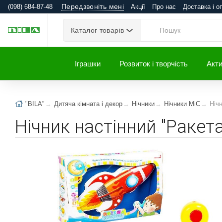
Передзвоніть мені
(098) 684-87-48
Акції
Про нас
Доставка і о
Каталог товарів
Іграшки
Розвиток і творчість
Акти
"BILA"
Дитяча кімната і декор
Нічники
Нічники MiC
Нічн
Нічник настінний "Ракета