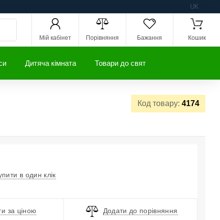
UK
Мій кабінет
Порівняння
Бажання
Кошик
си
Дитяча кімната
Товари до свят
Код товару:
4174
упити в один клік
и за ціною
Додати до порівняння