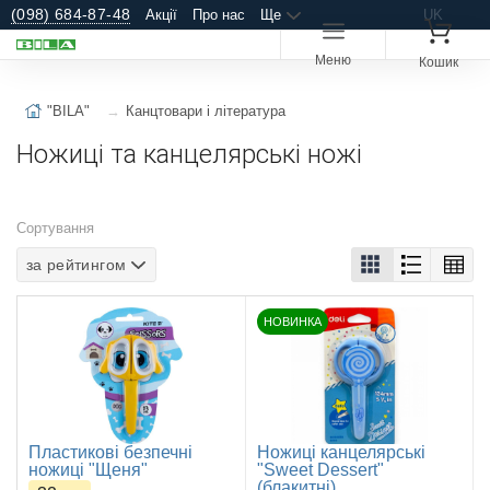
(098) 684-87-48
Акції
Про нас
Ще
UK
Меню
Кошик
"BILA"
Канцтовари і література
Ножиці та канцелярські ножі
Сортування
за рейтингом
НОВИНКА
Пластикові безпечні
Ножицi канцелярські
ножиці "Щеня"
"Sweet Dessert"
(блакитні)