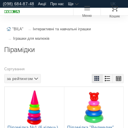
(098) 684-87-48
Акції
Про нас
Ще
UK
Меню
Кошик
"BILA"
Інтерактивні та навчальні іграшки
Іграшки для малюків
Пірамідки
Сортування
за рейтингом
Пірамідка №1 (6 кілець)
Пірамідка "Ведмедик"