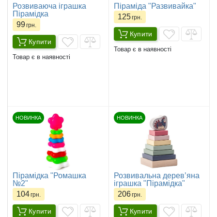
Розвиваюча іграшка
Піраміда "Развивайка"
Пірамідка
125
грн.
99
грн.
Купити
Купити
Товар є в наявності
Товар є в наявності
НОВИНКА
НОВИНКА
Пірамідка "Ромашка
Розвивальна деревʼяна
№2"
іграшка "Пірамідка"
104
206
грн.
грн.
Купити
Купити