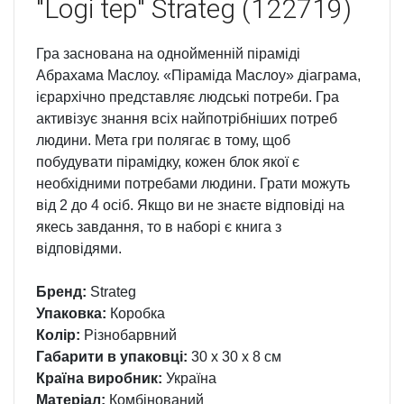
"Logi tep" Strateg (122719)
Гра заснована на однойменній піраміді
Абрахама Маслоу. «Піраміда Маслоу» діаграма,
ієрархічно представляє людські потреби. Гра
активізує знання всіх найпотрібніших потреб
людини. Мета гри полягає в тому, щоб
побудувати пірамідку, кожен блок якої є
необхідними потребами людини. Грати можуть
від 2 до 4 осіб. Якщо ви не знаєте відповіді на
якесь завдання, то в наборі є книга з
відповідями.
Бренд:
Strateg
Упаковка:
Коробка
Колір:
Різнобарвний
Габарити в упаковці:
30 x 30 x 8 см
Країна виробник:
Україна
Матеріал:
Комбінований