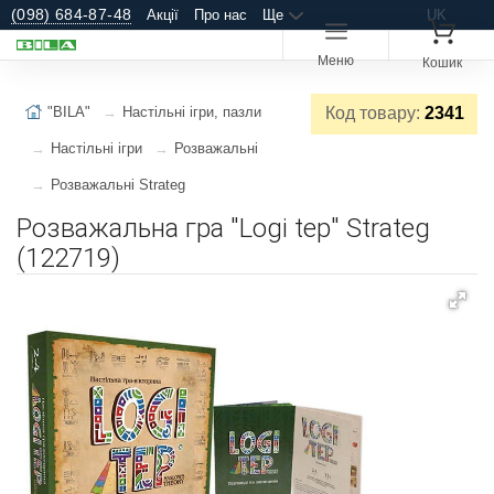
(098) 684-87-48
Акції
Про нас
Ще
UK
Меню
Кошик
"BILA"
Настільні ігри, пазли
Код товару:
2341
Настільні ігри
Розважальні
Розважальні Strateg
Розважальна гра "Logi tep" Strateg
(122719)