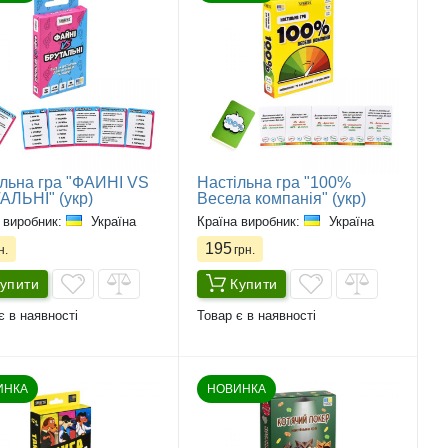
ільна гра "ФАЙНІ VS
Настільна гра "100%
АЛЬНІ" (укр)
Весела компанія" (укр)
 виробник:
Україна
Країна виробник:
Україна
195
н.
грн.
упити
Купити
є в наявності
Товар є в наявності
ИНКА
НОВИНКА