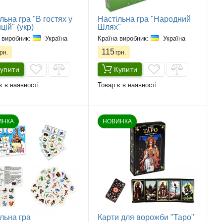
льна гра "В гостях у
Настільна гра "Народний
цій" (укр)
Шлях"
 виробник:
Україна
Країна виробник:
Україна
115
рн.
грн.
упити
Купити
є в наявності
Товар є в наявності
ИНКА
НОВИНКА
льна гра
Карти для ворожби "Таро"