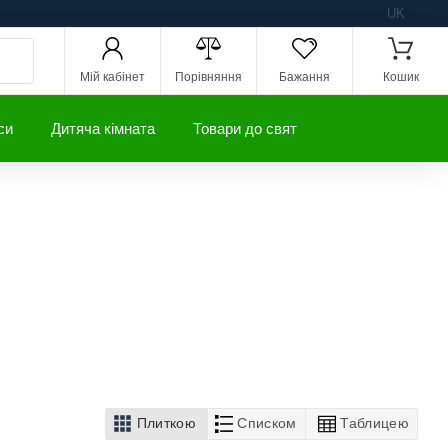
UK
Мій кабінет
Порівняння
Бажання
Кошик
си
Дитяча кімната
Товари до свят
Плиткою
Списком
Таблицею