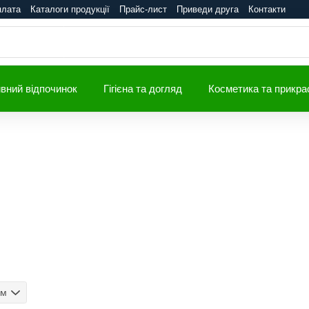
плата
Каталоги продукції
Прайс-лист
Приведи друга
Контакти
вний відпочинок
Гігієна та догляд
Косметика та прикра
ом