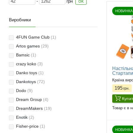
-
грн
OK
НОВИНКА
Виробники
4FUN Game Club
(1)
Artos games
(29)
Bamsic
(1)
crazy koko
(3)
Настільна
Danko toys
(1)
Стартапи"
Країна вир
Dankotoys
(72)
195
грн.
Dodo
(9)
Купи
Dream Group
(4)
Товар є в н
DreamMakers
(19)
Enotik
(2)
Fisher-price
(1)
НОВИНКА