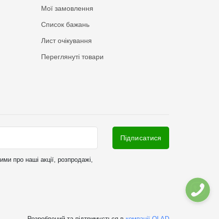
Мої замовлення
Список бажань
Лист очікування
Переглянуті товари
Підписатися
ми про наші акції, розпродажі,
Розроблений та підтримується в
компанії OLAD