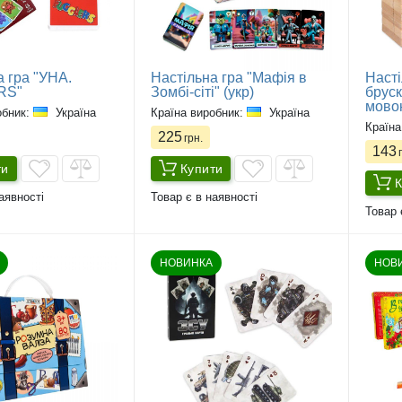
а гра "УНА.
Настільна гра "Мафія в
Насті
RS"
Зомбі-сіті" (укр)
бруск
мово
обник:
Україна
Країна виробник:
Україна
Країна
225
грн.
143
г
ти
Купити
К
аявності
Товар є в наявності
Товар 
НОВИНКА
НОВ