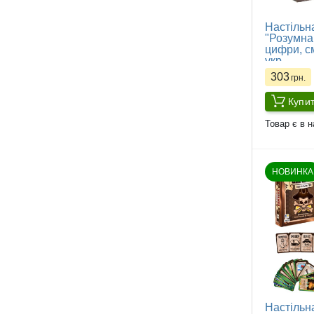
Настільна
"Розумна 
цифри, см
укр
303
грн.
Купи
Товар є в н
НОВИНКА
Настільн