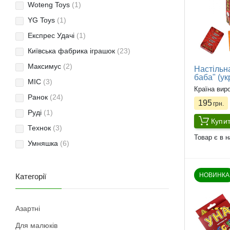
Woteng Toys
(1)
YG Toys
(1)
Експрес Удачі
(1)
Київська фабрика іграшок
(23)
Максимус
(2)
Настільна
баба" (ук
МІС
(3)
Країна вир
Ранок
(24)
195
грн.
Руді
(1)
Купи
Технок
(3)
Товар є в н
Умняшка
(6)
НОВИНКА
Категорії
Азартні
Для малюків