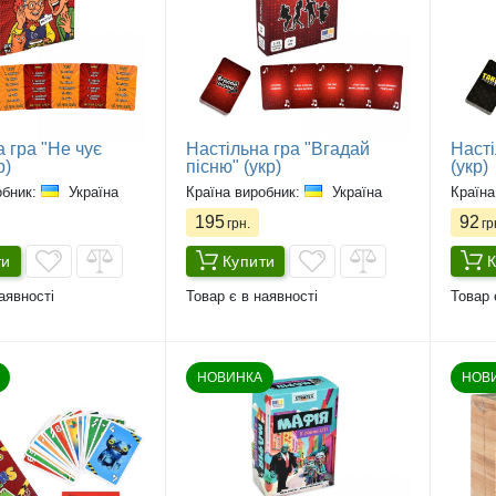
 гра "Не чує
Настільна гра "Вгадай
Насті
р)
пісню" (укр)
(укр)
обник:
Україна
Країна виробник:
Україна
Країна
195
92
грн.
гр
ти
Купити
К
аявності
Товар є в наявності
Товар 
НОВИНКА
НОВ