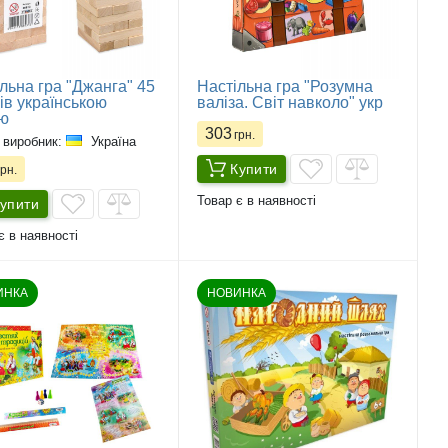
льна гра "Джанга" 45
Настільна гра "Розумна
ів українською
валіза. Світ навколо" укр
ю
303
грн.
 виробник:
Україна
Купити
рн.
Товар є в наявності
упити
є в наявності
ИНКА
НОВИНКА