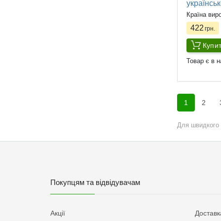
українсь
Країна вир
422
грн.
Купи
Товар є в н
1
2
Для швидкого 
Покупцям та відвідувачам
Акції
Доставк