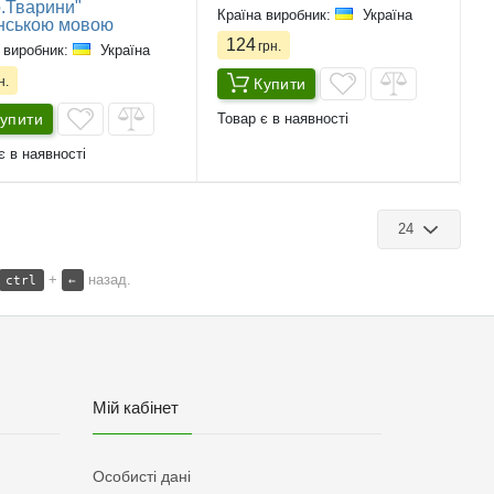
.Тварини"
Країна виробник:
Україна
їнською мовою
124
грн.
 виробник:
Україна
н.
Купити
упити
Товар є в наявності
є в наявності
24
+
назад.
ctrl
←
Мій кабінет
Особисті дані