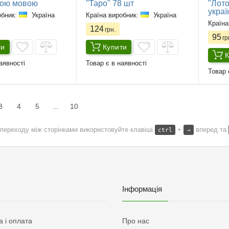
кою мовою
"Таро" 78 шт
"Лото
укра
обник:
Україна
Країна виробник:
Україна
Країна
124
грн.
95
гр
ти
Купити
К
аявності
Товар є в наявності
Товар 
3
4
5
...
10
переходу між сторінками використовуйте клавіші
+
вперед та
ctrl
→
Інформація
а і оплата
Про нас