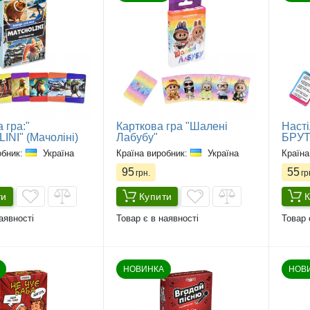
 гра:"
Карткова гра "Шалені
Наст
NI" (Мачоліні)
Лабубу"
БРУТ
обник:
Україна
Країна виробник:
Україна
Країна
95
55
грн.
гр
ти
Купити
К
аявності
Товар є в наявності
Товар 
НОВИНКА
НОВ