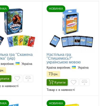
ИНКА
НОВИНКА
льна гра "Скажена
Настільна гра
ка" (укр)
"Спишемось?"
українською мовою
 виробник:
Україна
Країна виробник:
Україна
рн.
73
грн.
упити
Купити
є в наявності
Товар є в наявності
ИНКА
НОВИНКА