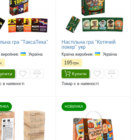
льна гра "ТаксаТека"
Настільна гра "Котячий
покер" укр
 виробник:
Україна
Країна виробник:
Україна
195
н.
грн.
упити
Купити
є в наявності
Товар є в наявності
ИНКА
НОВИНКА