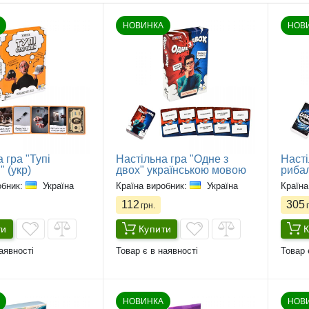
НОВИНКА
НОВ
 гра "Тупі
Настільна гра "Одне з
Насті
 (укр)
двох" українською мовою
рибал
обник:
Україна
Країна виробник:
Україна
Країна
112
305
грн.
г
ти
Купити
К
аявності
Товар є в наявності
Товар 
НОВИНКА
НОВ