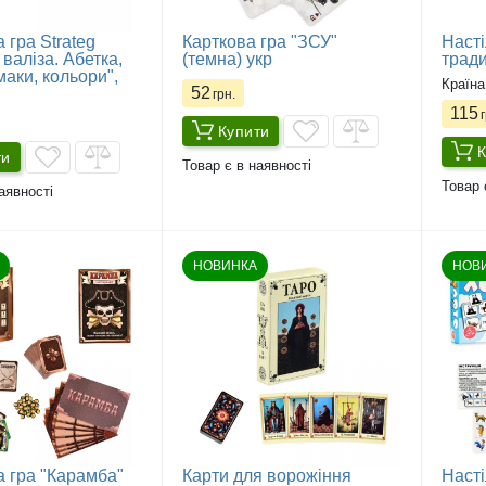
 гра Strateg
Карткова гра "ЗСУ"
Насті
валіза. Абетка,
(темна) укр
тради
аки, кольори",
Країна
52
грн.
115
г
Купити
К
ти
Товар є в наявності
Товар 
аявності
НОВИНКА
НОВ
а гра "Карамба"
Карти для ворожіння
Насті