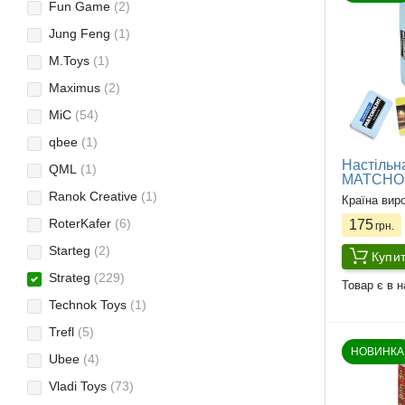
Fun Game
(2)
Jung Feng
(1)
M.Toys
(1)
Maximus
(2)
MiC
(54)
qbee
(1)
Настільна
QML
(1)
MATCHOLI
Ranok Creative
(1)
Країна вир
RoterKafer
(6)
175
грн.
Starteg
(2)
Купи
Strateg
(229)
Товар є в н
Technok Toys
(1)
Trefl
(5)
НОВИНКА
Ubee
(4)
Vladi Toys
(73)