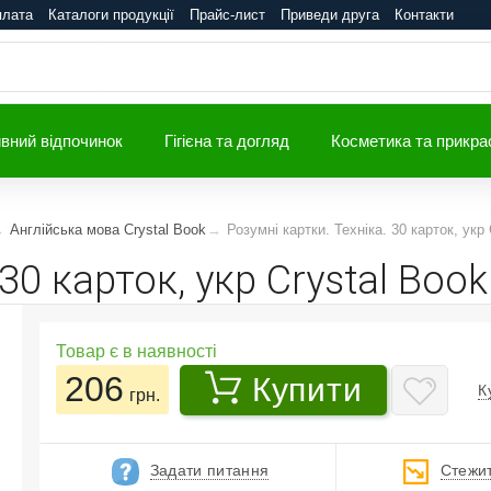
плата
Каталоги продукції
Прайс-лист
Приведи друга
Контакти
вний відпочинок
Гігієна та догляд
Косметика та прикра
Англійська мова Crystal Book
Розумні картки. Техніка. 30 карток, укр
30 карток, укр Crystal Book
Товар є в наявності
206
Купити
К
грн.
Задати питання
Стежит