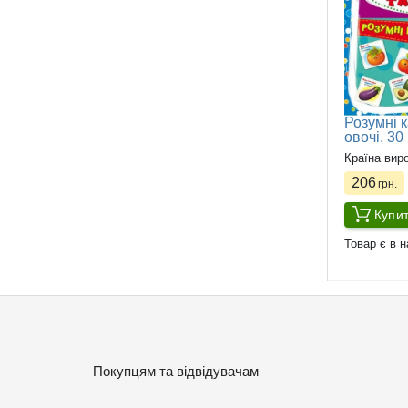
Розумні к
овочі. 30
Країна вир
206
грн.
Купи
Товар є в н
Покупцям та відвідувачам