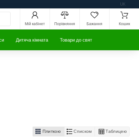
UK
Мій кабінет
Порівняння
Бажання
Кошик
си
Дитяча кімната
Товари до свят
Плиткою
Списком
Таблицею