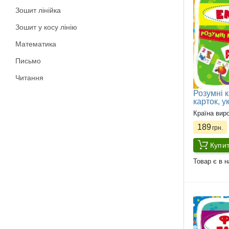
Зошит лінійка
Зошит у косу лінію
Математика
Письмо
Читання
Розумні к
карток, у
Країна вир
189
грн.
Купи
Товар є в н