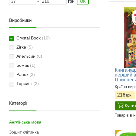
-
грн
OK
Виробники
Crystal Book
(10)
Zirka
(5)
Апельсин
(8)
Бомик
(1)
Книга-кар
Ранок
(2)
перший в
Принцеси
Торсинг
(2)
Країна вир
216
грн.
Категорії
Купи
Товар є в н
Англійська мова
Зошит клітинка