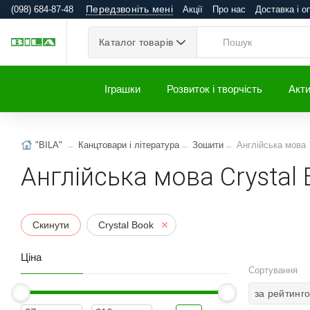
Передзвоніть мені
(098) 684-87-48
Акції
Про нас
Доставка і о
Каталог товарів
Іграшки
Розвиток і творчість
Акти
"BILA"
Канцтовари і література
Зошити
Англійська мова
Англійська мова Crystal
Скинути
Crystal Book
Ціна
Сортування
за рейтинг