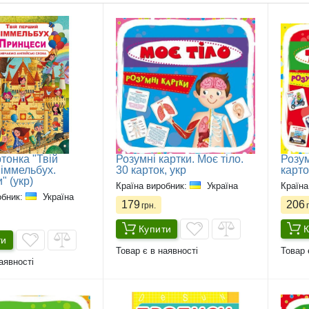
тонка "Твій
Розумні картки. Моє тіло.
Розум
іммельбух.
30 карток, укр
карто
" (укр)
Країна виробник:
Україна
Країна
обник:
Україна
179
206
грн.
г
Купити
К
ти
Товар є в наявності
Товар 
аявності