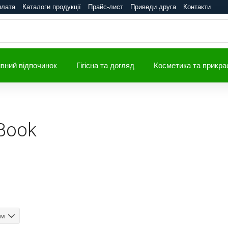
плата
Каталоги продукції
Прайс-лист
Приведи друга
Контакти
вний відпочинок
Гігієна та догляд
Косметика та прикра
 Book
ом