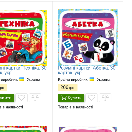
ні картки. Техніка. 30
Розумні картки. Абетка. 30
к, укр
карток, укр
 виробник:
Україна
Країна виробник:
Україна
206
рн.
грн.
упити
Купити
є в наявності
Товар є в наявності