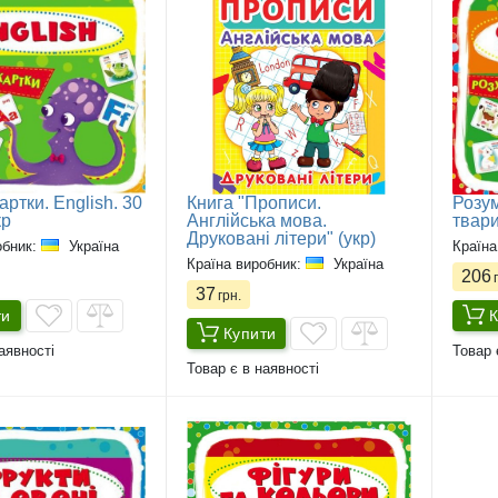
артки. English. 30
Книга "Прописи.
Розум
кр
Англійська мова.
твари
Друковані літери" (укр)
обник:
Україна
Країна
Країна виробник:
Україна
206
г
37
грн.
ти
К
Купити
аявності
Товар 
Товар є в наявності