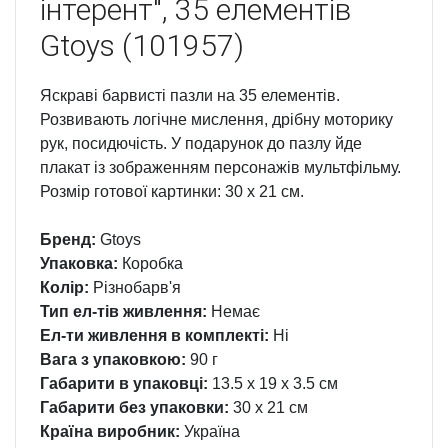
інтерент", 35 елементів
Gtoys (101957)
Яскраві барвисті пазли на 35 елементів.
Розвивають логічне мислення, дрібну моторику
рук, посидючість. У подарунок до пазлу йде
плакат із зображенням персонажів мультфільму.
Розмір готової картинки: 30 х 21 см.
Бренд:
Gtoys
Упаковка:
Коробка
Колір:
Різнобарв'я
Тип ел-тів живлення:
Немає
Ел-ти живлення в комплекті:
Ні
Вага з упаковкою:
90 г
Габарити в упаковці:
13.5 x 19 x 3.5 см
Габарити без упаковки:
30 x 21 см
Країна виробник:
Україна