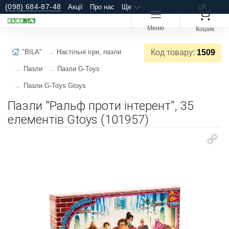
(098) 684-87-48
Акції
Про нас
Ще
UK
Меню
Кошик
"BILA"
Настільні ігри, пазли
Код товару:
1509
Пазли
Пазли G-Toys
Пазли G-Toys Gtoys
Пазли "Ральф проти інтерент", 35
елементів Gtoys (101957)