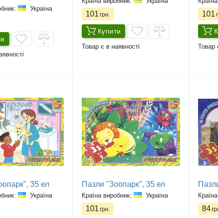
Країна виробник:
Україна
Країна
обник:
Україна
101
101
грн.
г
Купити
К
ти
Товар є в наявності
Товар 
аявності
опарк", 35 ел
Пазли "Зоопарк", 35 ел
Пазли
обник:
Україна
Країна виробник:
Україна
Країна
101
84
грн.
гр