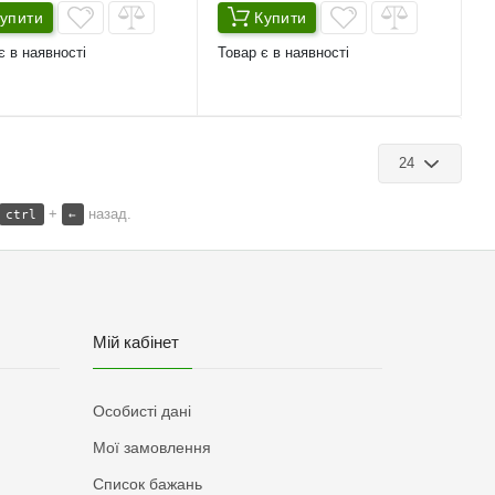
упити
Купити
є в наявності
Товар є в наявності
24
+
назад.
ctrl
←
Мій кабінет
Особисті дані
Мої замовлення
Список бажань