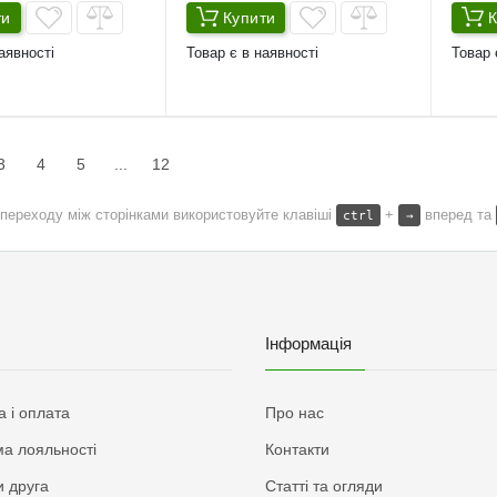
ти
Купити
К
аявності
Товар є в наявності
Товар 
3
4
5
...
12
переходу між сторінками використовуйте клавіші
+
вперед та
ctrl
→
Інформація
а і оплата
Про нас
а лояльності
Контакти
 друга
Статті та огляди