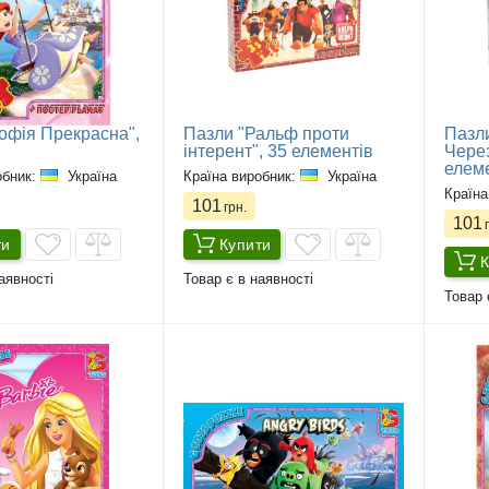
офія Прекрасна",
Пазли "Ральф проти
Пазл
інтерент", 35 елементів
Через
елем
обник:
Україна
Країна виробник:
Україна
Країна
101
грн.
101
г
ти
Купити
К
аявності
Товар є в наявності
Товар 