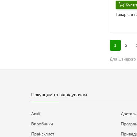
Купи
Товар є в н
1
2
Для швидкого 
Покупцям та відвідувачам
Акції
Доставк
Виробники
Програм
Прайс-лист
Приведи