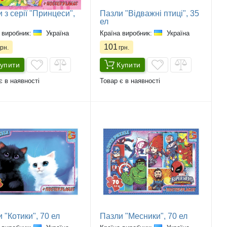
 з серії "Принцеси",
Пазли "Відважні птиці", 35
ел
 виробник:
Україна
Країна виробник:
Україна
101
рн.
грн.
упити
Купити
є в наявності
Товар є в наявності
 "Котики", 70 ел
Пазли "Месники", 70 ел