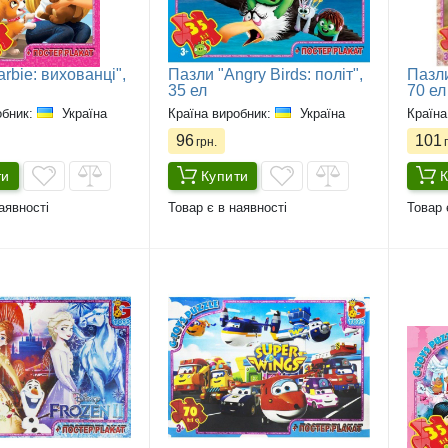
rbie: вихованці",
Пазли "Angry Birds: політ",
Пазли
35 ел
70 ел
обник:
Україна
Країна виробник:
Україна
Країна
96
101
грн.
г
ти
Купити
К
аявності
Товар є в наявності
Товар 