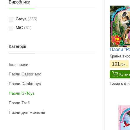
Виробники
Gtoys
(255)
MiC
(31)
Категорії
Пазли "Ра
Країна вир
101
Інші пазли
грн.
Пазли Castorland
Купи
Пазли Dankotoys
Товар є в н
Пазли G-Toys
Пазли Trefl
Пазли для малюків