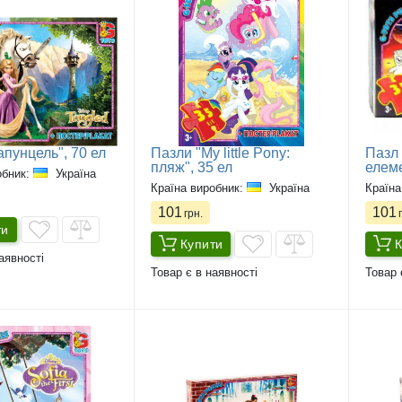
пунцель", 70 ел
Пазли "My little Pony:
Пазл 
пляж", 35 ел
елеме
обник:
Україна
Країна виробник:
Україна
Країна
101
101
грн.
г
ти
Купити
К
аявності
Товар є в наявності
Товар 