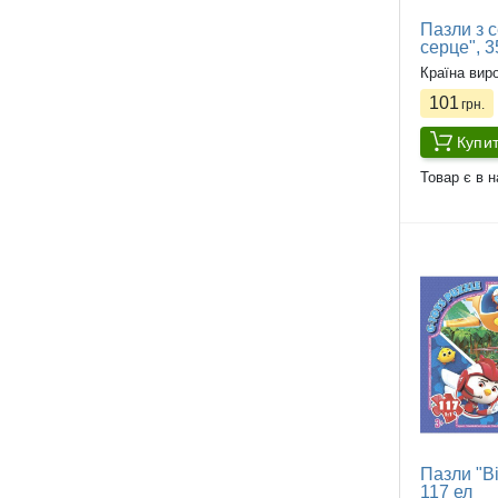
Пазли з с
серце", 3
Країна вир
101
грн.
Купи
Товар є в н
Пазли "Ві
117 ел