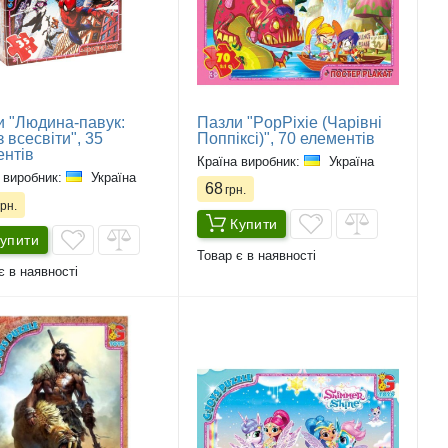
и "Людина-павук:
Пазли "PopPixie (Чарівні
 всесвіти", 35
Поппіксі)", 70 елементів
ентів
Країна виробник:
Україна
 виробник:
Україна
68
грн.
рн.
Купити
упити
Товар є в наявності
є в наявності