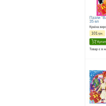
Пазли "Ba
35 ел
Країна вир
101
грн.
Купи
Товар є в н