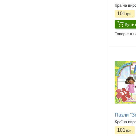
Країна вир
101
грн.
Купи
Товар є в н
Пазли "Зо
Країна вир
101
грн.