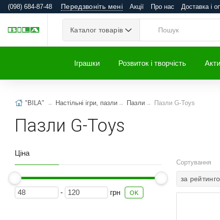
Передзвоніть мені
(098) 684-87-48
Акції
Про нас
Доставка і о
Каталог товарів
Іграшки
Розвиток і творчість
Акти
"BILA"
Настільні ігри, пазли
Пазли
Пазли G-Toys
Пазли G-Toys
Ціна
Сортування
за рейтинг
-
грн
OK