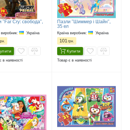
 "Far Cry: свобода",
Пазли "Шиммер і Шайн",
35 ел
 виробник:
Україна
Країна виробник:
Україна
101
рн.
грн.
упити
Купити
є в наявності
Товар є в наявності