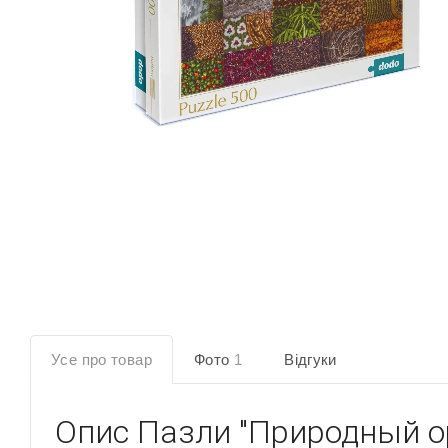
Усе про товар
Фото
1
Відгуки
Опис
Пазли "Природный о