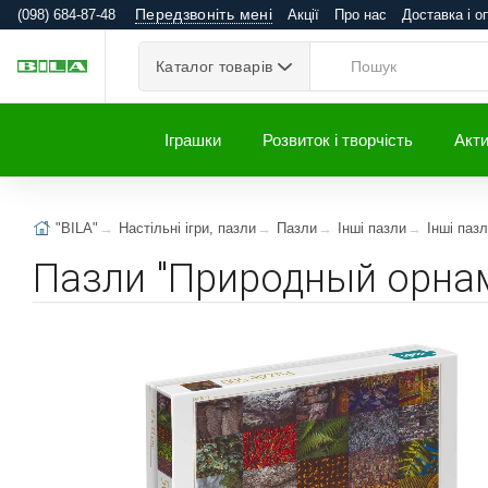
Передзвоніть мені
(098) 684-87-48
Акції
Про нас
Доставка і о
Каталог товарів
Іграшки
Розвиток і творчість
Акти
"BILA"
Настільні ігри, пазли
Пазли
Інші пазли
Інші паз
Пазли "Природный орнам