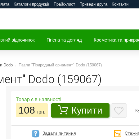
плата
Каталоги продукції
Прайс-лист
Приведи друга
Контакти
вний відпочинок
Гігієна та догляд
Косметика та прикра
ли Dodo
Пазли "Природный орнамент" Dodo (159067)
ент" Dodo (159067)
Товар є в наявності
108
Купити
К
грн.
Задати питання
Стежит