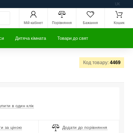
UK
Мій кабінет
Порівняння
Бажання
Кошик
си
Дитяча кімната
Товари до свят
Код товару:
4469
упити в один клік
и за ціною
Додати до порівняння