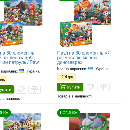
на 60 елементів
Пазл на 60 елементів «Я
, як динозавр!»,
розмовляю мовою
чий патруль / Paw
динозавра»
l
Країна виробник:
Україна
 виробник:
Україна
124
грн.
рн.
Купити
упити
Товар є в наявності
є в наявності
ИНКА
НОВИНКА