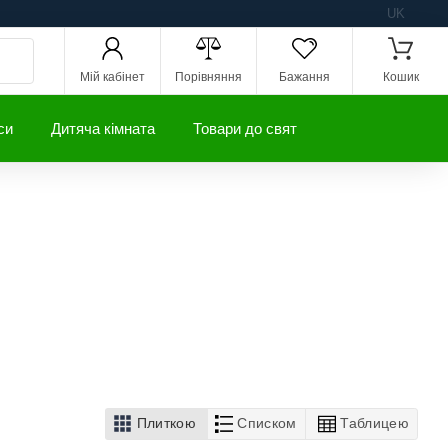
UK
Мій кабінет
Порівняння
Бажання
Кошик
си
Дитяча кімната
Товари до свят
Плиткою
Списком
Таблицею