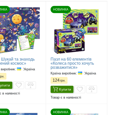
ИНКА
НОВИНКА
 Шукай та знаходь
Пазл на 60 елементів
ений космос»
«Колеса просто хочуть
розважитися»
 виробник:
Україна
Країна виробник:
Україна
рн.
124
грн.
упити
Купити
є в наявності
Товар є в наявності
ИНКА
НОВИНКА