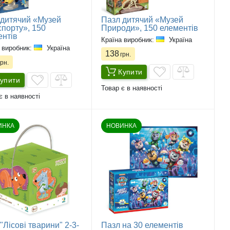
 дитячий «Музей
Пазл дитячий «Музей
порту», 150
Природи», 150 елементів
ентів
Країна виробник:
Україна
 виробник:
Україна
138
грн.
рн.
Купити
упити
Товар є в наявності
є в наявності
ИНКА
НОВИНКА
"Лісові тварини" 2-3-
Пазл на 30 елементів