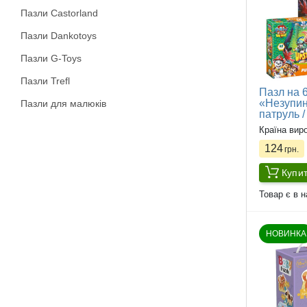
Пазли Castorland
Пазли Dankotoys
Пазли G-Toys
Пазли Trefl
Пазл на 
«Незупин
Пазли для малюків
патруль /
Країна вир
124
грн.
Купи
Товар є в н
НОВИНКА