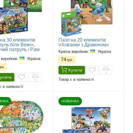
на 30 елементів
Пазл на 20 елементів
уль біля Вежі»,
«Хованки з Драконом»
чий патруль / Paw
Країна виробник:
Україна
l
 виробник:
Україна
74
грн.
рн.
Купити
упити
Товар є в наявності
є в наявності
ИНКА
НОВИНКА