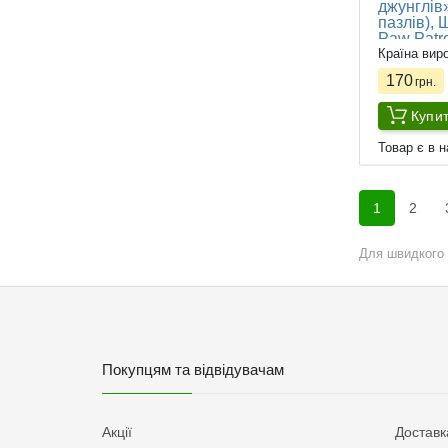
джунглів»
пазлів), 
Paw Patro
Країна вир
170
грн.
Купи
Товар є в н
1
2
Для швидкого 
Покупцям та відвідувачам
Акції
Доставк