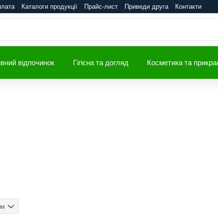
плата
Каталоги продукції
Прайс-лист
Приведи друга
Контакти
вний відпочинок
Гігієна та догляд
Косметика та прикра
ом