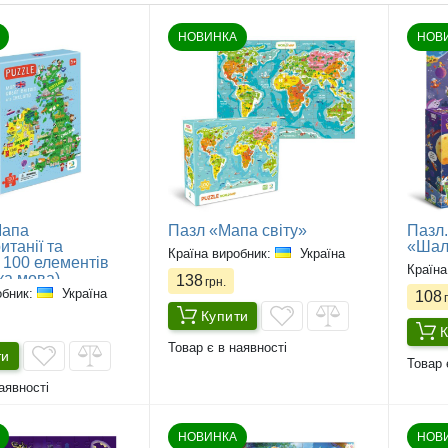
НОВИНКА
НОВ
Мапа
Пазл «Мапа світу»
Пазл.
танії та
«Шал
Країна виробник:
Україна
, 100 елементів
Країна
ка мова)
138
грн.
обник:
Україна
108
г
Купити
К
Товар є в наявності
ти
Товар 
аявності
НОВИНКА
НОВ