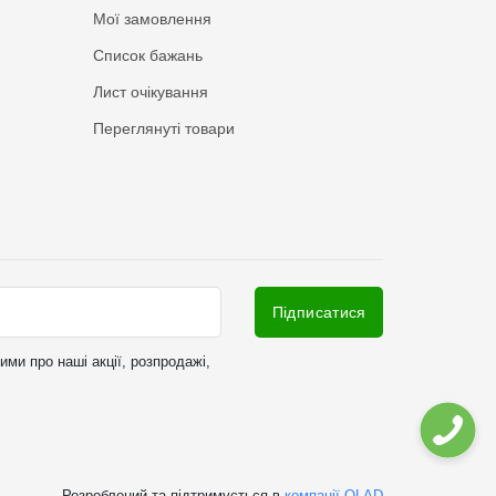
Мої замовлення
Список бажань
Лист очікування
Переглянуті товари
Підписатися
ми про наші акції, розпродажі,
Розроблений та підтримується в
компанії OLAD