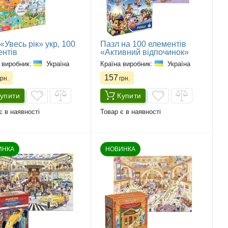
«Увесь рік» укр, 100
Пазл на 100 елементів
ентів
«Активний відпочинок»
 виробник:
Україна
Країна виробник:
Україна
157
рн.
грн.
упити
Купити
є в наявності
Товар є в наявності
ИНКА
НОВИНКА