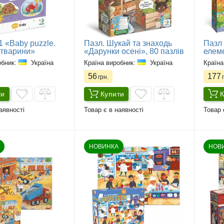
1 «Baby puzzle.
Пазл. Шукай та знаходь
Пазл 
тварини»
«Дарунки осені», 80 пазлів
елем
обник:
Україна
Країна виробник:
Україна
Країна
56
177
грн.
г
ти
Купити
К
аявності
Товар є в наявності
Товар 
НОВИНКА
НОВ