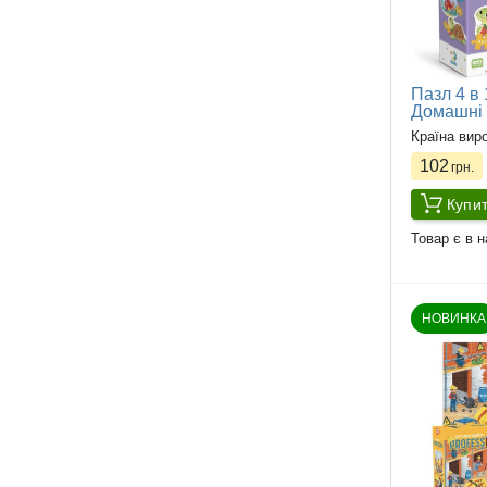
Пазл 4 в 
Домашні 
Країна вир
102
грн.
Купи
Товар є в н
НОВИНКА