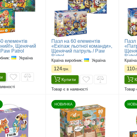
60 елементів
Пазл на 60 елементів
Пазл 
ний!», Щенячий
«Екіпаж льотної команди»,
«Патр
 Paw Patrol
Щенячий патруль / Paw
Щеня
Patrol
Patro
обник:
Україна
Країна виробник:
Україна
Країна
124
110
грн.
г
ти
Купити
К
аявності
Товар є в наявності
Товар 
НОВИНКА
НОВ