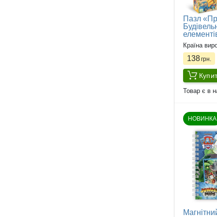
Пазл «Пр
Будівель
елементі
Країна вир
138
грн.
Купи
Товар є в н
НОВИНКА
Магнітни