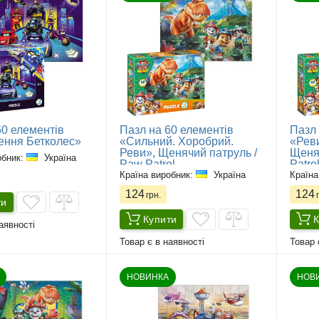
60 елементів
Пазл на 60 елементів
Пазл 
ння Бетколес»
«Сильний. Хоробрий.
«Реви
Реви», Щенячий патруль /
Щеня
обник:
Україна
Paw Patrol
Patro
Країна виробник:
Україна
Країна
124
124
грн.
г
ти
Купити
К
аявності
Товар є в наявності
Товар 
НОВИНКА
НОВ