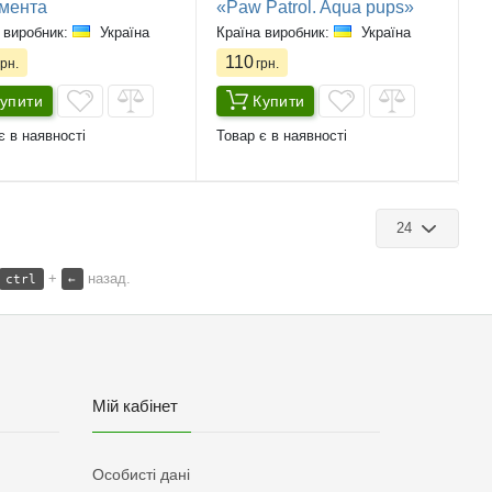
емента
«Paw Patrol. Aqua pups»
 виробник:
Україна
Країна виробник:
Україна
110
рн.
грн.
упити
Купити
є в наявності
Товар є в наявності
24
+
назад.
ctrl
←
Мій кабінет
Особисті дані