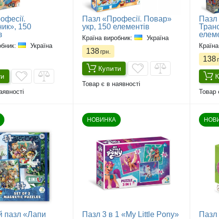
офесії.
Пазл «Професії. Повар»
Пазл
ник», 150
укр, 150 елементів
Транс
в
елем
Країна виробник:
Україна
обник:
Україна
Країна
138
грн.
138
г
Купити
ти
К
Товар є в наявності
аявності
Товар 
НОВИНКА
НОВ
й пазл «Лапи
Пазл 3 в 1 «My Little Pony»
Пазл 