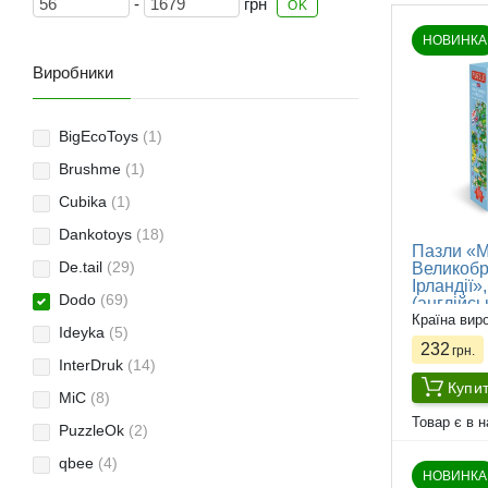
-
грн
OK
НОВИНКА
Виробники
BigEcoToys
(1)
Brushme
(1)
Cubika
(1)
Dankotoys
(18)
Пазли «
De.tail
(29)
Великобри
Ірландії»
Dodo
(69)
(англійсь
Країна вир
Ideyka
(5)
232
грн.
InterDruk
(14)
Купи
MiC
(8)
Товар є в н
PuzzleOk
(2)
qbee
(4)
НОВИНКА