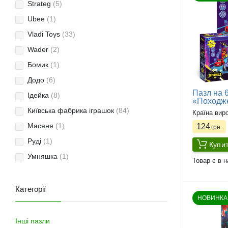
Strateg
(5)
Ubee
(1)
Vladi Toys
(33)
Wader
(2)
Бомик
(1)
Додо
(6)
Пазл на 
Ідейка
(8)
«Походже
Київська фабрика іграшок
(84)
Країна вир
Масяня
(1)
124
грн.
Руді
(1)
Купи
Умняшка
(1)
Товар є в н
Категорії
НОВИНКА
Інші пазли