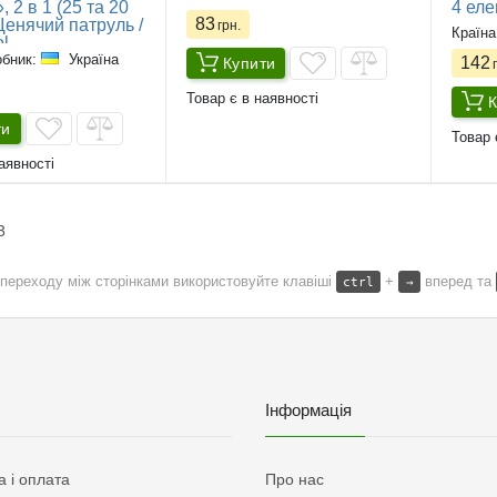
, 2 в 1 (25 та 20
4 ел
83
Щенячий патруль /
грн.
Країна
l
обник:
Україна
142
Купити
г
Товар є в наявності
К
ти
Товар 
аявності
3
переходу між сторінками використовуйте клавіші
+
вперед та
ctrl
→
Інформація
а і оплата
Про нас