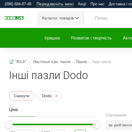
Передзвоніть мені
(098) 684-87-48
Акції
Про нас
Доставка і о
Каталог товарів
Іграшки
Розвиток і творчість
Акти
"BILA"
Настільні ігри, пазли
Пазли
Інші пазли
Інші пазли Dodo
Скинути
Dodo
Ціна
Сортування
за рейтинг