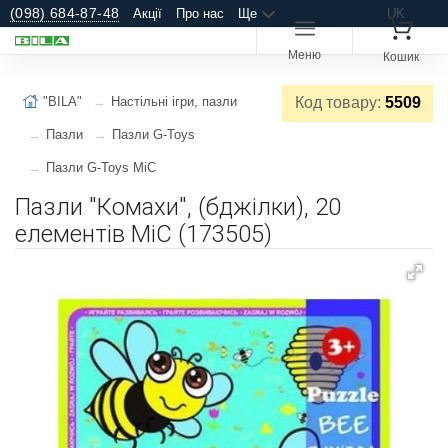
(098) 684-87-48
Акції
Про нас
Ще
UK
Меню
Кошик
"BILA"
Настільні ігри, пазли
Код товару:
5509
Пазли
Пазли G-Toys
Пазли G-Toys MiC
Пазли "Комахи", (бджілки), 20
елементів MiC (173505)