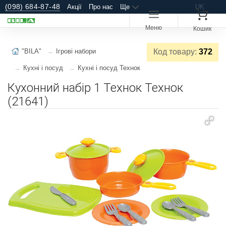
(098) 684-87-48
Акції
Про нас
Ще
UK
Меню
Кошик
"BILA"
Ігрові набори
Код товару:
372
Кухні і посуд
Кухні і посуд Технок
Кухонний набір 1 Технок Технок
(21641)