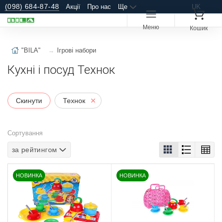
(098) 684-87-48
Акції
Про нас
Ще
UK
Меню
Кошик
"BILA"
Ігрові набори
Кухні і посуд Технок
Скинути
Технок
Сортування
за рейтингом
НОВИНКА
НОВИНКА