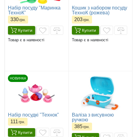
Набір посуду "Маринка
Кошик з набором посуду
ТехноК"
ТехноК (рожева)
330
203
грн.
грн.
Купити
Купити
Товар є в наявності
Товар є в наявності
НОВИНКА
Набір посудкі "Технок"
Валіза з висувною
ручкою
111
грн.
385
грн.
Купити