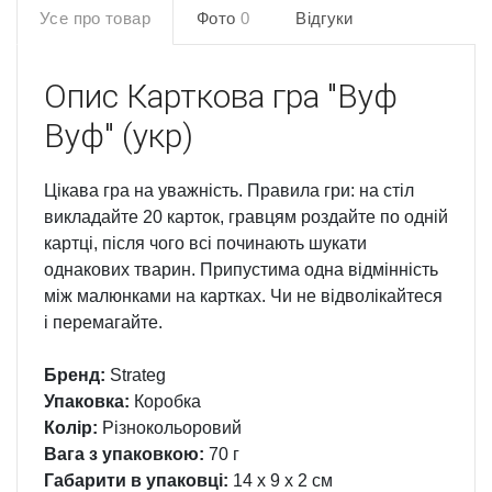
Усе про товар
Фото
0
Відгуки
Опис
Карткова гра "Вуф
Вуф" (укр)
Цікава гра на уважність. Правила гри: на стіл
викладайте 20 карток, гравцям роздайте по одній
картці, після чого всі починають шукати
однакових тварин. Припустима одна відмінність
між малюнками на картках. Чи не відволікайтеся
і перемагайте.
Бренд:
Strateg
Упаковка:
Коробка
Колір:
Різнокольоровий
Вага з упаковкою:
70 г
Габарити в упаковці:
14 x 9 x 2 см