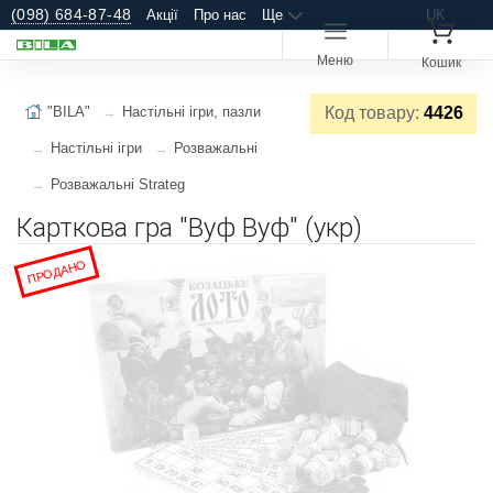
(098) 684-87-48
Акції
Про нас
Ще
UK
Меню
Кошик
"BILA"
Настільні ігри, пазли
Код товару:
4426
Настільні ігри
Розважальні
Розважальні Strateg
Карткова гра "Вуф Вуф" (укр)
ПРОДАНО