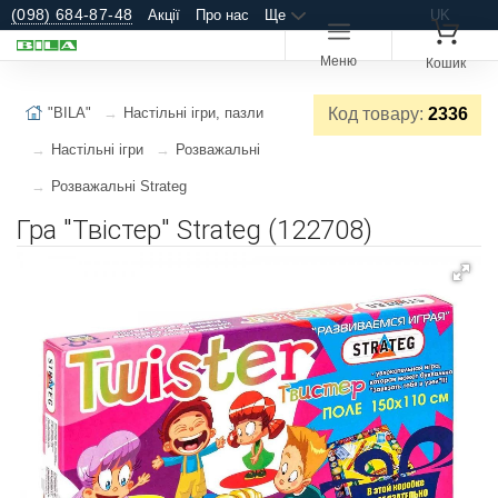
(098) 684-87-48
Акції
Про нас
Ще
UK
Меню
Кошик
"BILA"
Настільні ігри, пазли
Код товару:
2336
Настільні ігри
Розважальні
Розважальні Strateg
Гра "Твістер" Strateg (122708)