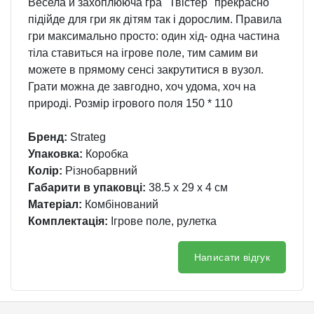
Весела й захоплююча гра "Твістер" прекрасно
підійде для гри як дітям так і дорослим. Правила
гри максимально просто: один хід- одна частина
тіла ставиться на ігрове поле, тим самим ви
можете в прямому сенсі закрутитися в вузол.
Грати можна де завгодно, хоч удома, хоч на
природі. Розмір ігрового поля 150 * 110
Бренд:
Strateg
Упаковка:
Коробка
Колір:
Різнобарвний
Габарити в упаковці:
38.5 x 29 x 4 см
Матеріал:
Комбінований
Комплектація:
Ігрове поле, рулетка
Написати відгук