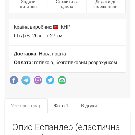
Задати
Стежити за
Додати до
питання
ціною
порівняння
Країна виробник:
КНР
ШхДхВ: 26 x 1 x 27 см
Доставка:
Нова пошта
Оплата:
готівкою, безготівковим розрахунком
Усе про товар
Фото
1
Відгуки
Опис
Еспандер (еластична