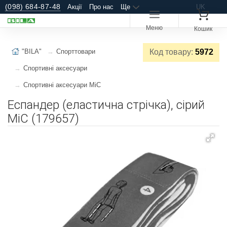
(098) 684-87-48
Акції
Про нас
Ще
UK
Меню
Кошик
"BILA"
Спорттовари
Код товару:
5972
Спортивні аксесуари
Спортивні аксесуари MiC
Еспандер (еластична стрічка), сірий
MiC (179657)