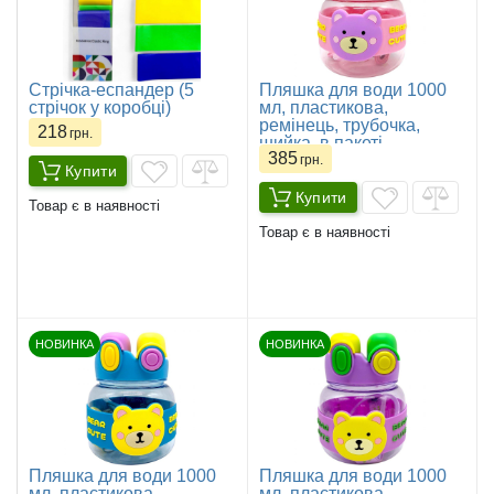
Стрічка-еспандер (5
Пляшка для води 1000
стрічок у коробці)
мл, пластикова,
ремінець, трубочка,
218
грн.
шийка, в пакеті
385
(РОЖЕВА)
грн.
Купити
Купити
Товар є в наявності
Товар є в наявності
НОВИНКА
НОВИНКА
Пляшка для води 1000
Пляшка для води 1000
мл, пластикова,
мл, пластикова,