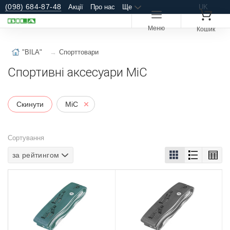
(098) 684-87-48
Акції
Про нас
Ще
UK
Меню
Кошик
"BILA"
Спорттовари
Спортивні аксесуари MiC
Скинути
MiC
Сортування
за рейтингом