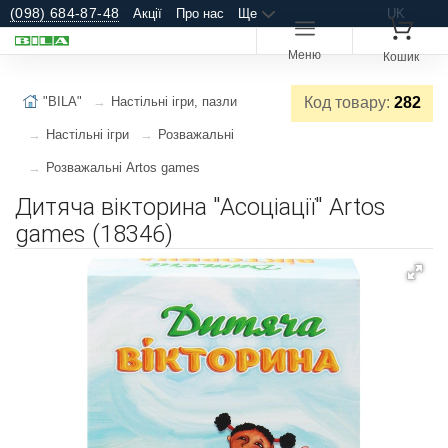
(098) 684-87-48
Акції
Про нас
Ще
UK
Меню
Кошик
"BILA"
Настільні ігри, пазли
Код товару:
282
Настільні ігри
Розважальні
Розважальні Artos games
Дитяча вікторина "Асоціації" Artos
games (18346)