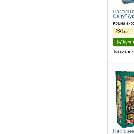
Настільн
Світу" (ук
Країна вир
291
грн.
Купи
Товар є в н
Настільн