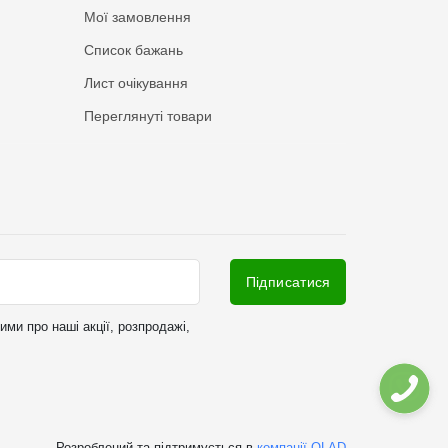
Мої замовлення
Список бажань
Лист очікування
Переглянуті товари
Підписатися
ми про наші акції, розпродажі,
Розроблений та підтримується в
компанії OLAD