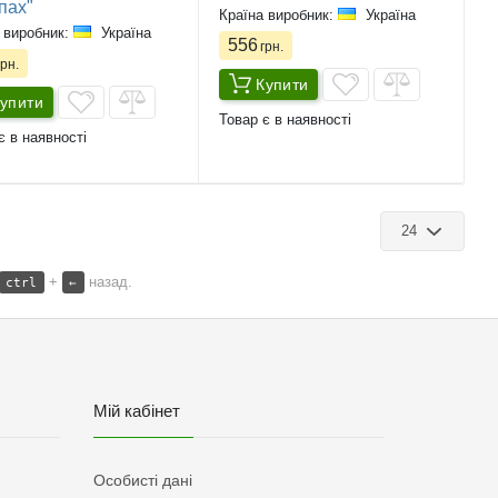
пах"
Країна виробник:
Україна
 виробник:
Україна
556
грн.
рн.
Купити
упити
Товар є в наявності
є в наявності
24
+
назад.
ctrl
←
Мій кабінет
Особисті дані