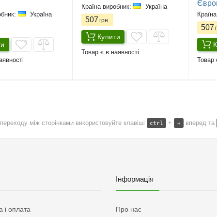
Євро
Країна виробник:
Україна
обник:
Україна
Країна
507
грн.
507
г
Купити
ти
К
Товар є в наявності
аявності
Товар 
переходу між сторінками використовуйте клавіші
+
вперед та
ctrl
→
Інформація
а і оплата
Про нас