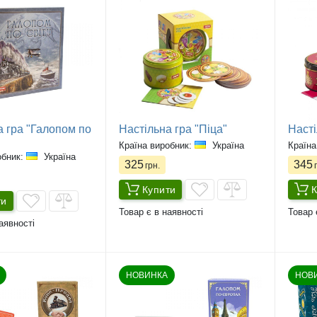
а гра "Галопом по
Настільна гра "Піца"
Насті
Країна виробник:
Україна
Країна
обник:
Україна
325
345
грн.
г
Купити
К
ти
Товар є в наявності
Товар 
аявності
НОВИНКА
НОВ