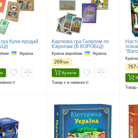
 гра Купи-продай
Карткова гра Галопом по
Насті
ЦІ)
Європам (В КОРОБЦІ)
пізна
"Вікт
обник:
Україна
Країна виробник:
Україна
Країна
269
грн.
767
г
ти
Купити
К
аявності
Товар є в наявності
Товар 