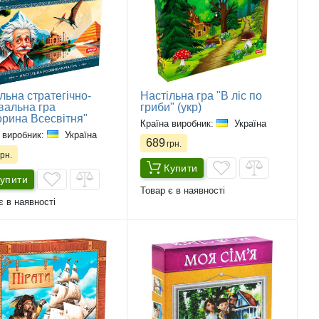
льна стратегічно-
Настільна гра "В ліс по
вальна гра
гриби" (укр)
орина Всесвітня"
Країна виробник:
Україна
 виробник:
Україна
689
грн.
рн.
Купити
упити
Товар є в наявності
є в наявності