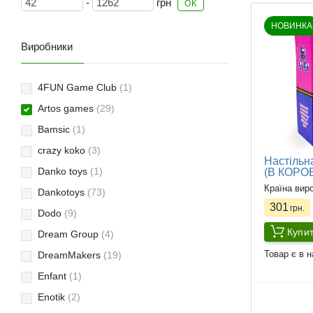
-
грн
OK
НОВИНКА
Виробники
4FUN Game Club
(1)
Artos games
(29)
Bamsic
(1)
crazy koko
(3)
Настільна
Danko toys
(1)
(В КОРОБ
Країна вир
Dankotoys
(73)
301
грн.
Dodo
(9)
Купи
Dream Group
(4)
Товар є в н
DreamMakers
(19)
Enfant
(1)
Enotik
(2)