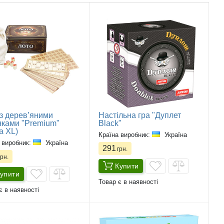
з деревʼяними
Настільна гра "Дуплет
нками "Premium"
Black"
а XL)
Країна виробник:
Україна
 виробник:
Україна
291
грн.
рн.
Купити
упити
Товар є в наявності
є в наявності