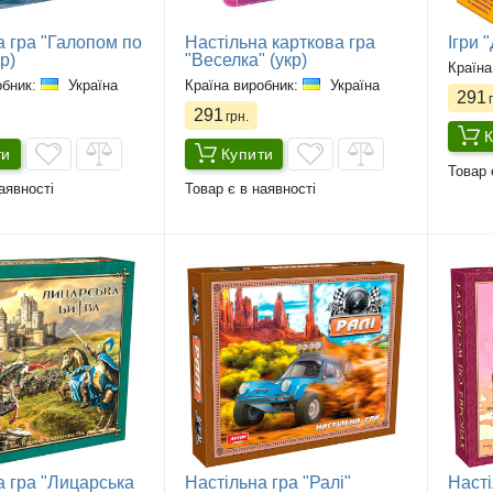
а гра "Галопом по
Настільна карткова гра
Ігри 
р)
"Веселка" (укр)
Країна
обник:
Україна
Країна виробник:
Україна
291
г
291
грн.
К
ти
Купити
Товар 
аявності
Товар є в наявності
а гра "Лицарська
Настільна гра "Ралі"
Насті