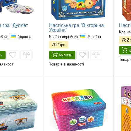
а гра "Дуплет
Настільна гра "Вікторина
Насті
Україна"
Країна
обник:
Україна
Країна виробник:
Україна
782
г
767
грн.
К
ти
Купити
Товар 
аявності
Товар є в наявності