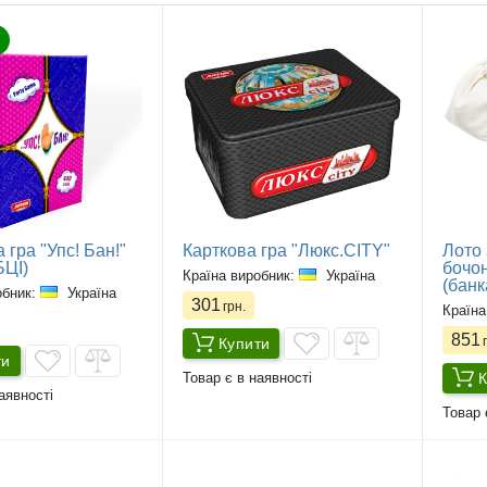
 гра "Упс! Бан!"
Карткова гра "Люкс.CITY"
Лото 
ЦІ)
бочо
Країна виробник:
Україна
(банк
обник:
Україна
301
грн.
Країна
851
г
Купити
ти
К
Товар є в наявності
аявності
Товар 