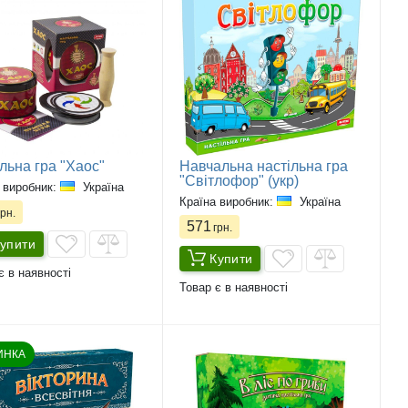
льна гра "Хаос"
Навчальна настільна гра
"Світлофор" (укр)
 виробник:
Україна
Країна виробник:
Україна
рн.
571
грн.
упити
Купити
є в наявності
Товар є в наявності
ИНКА