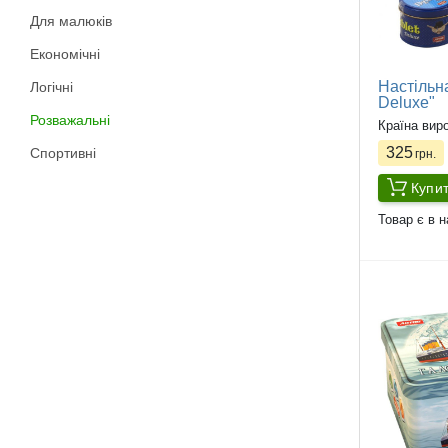
Для малюків
Економічні
Настільн
Логічні
Deluxe"
Розважальні
Країна вир
325
Спортивні
грн.
Купи
Товар є в н