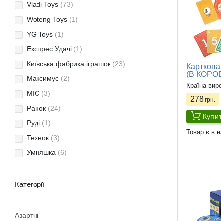
Vladi Toys
(73)
Woteng Toys
(1)
YG Toys
(1)
Експрес Удачі
(1)
Київська фабрика іграшок
(23)
Карткова
(В КОРОБ
Максимус
(2)
Країна вир
МІС
(3)
278
грн.
Ранок
(24)
Купи
Руді
(1)
Товар є в н
Технок
(3)
Умняшка
(6)
Категорії
Азартні