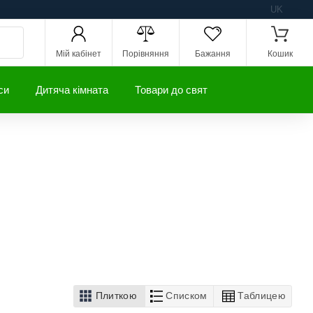
UK
Мій кабінет
Порівняння
Бажання
Кошик
си
Дитяча кімната
Товари до свят
Плиткою
Списком
Таблицею