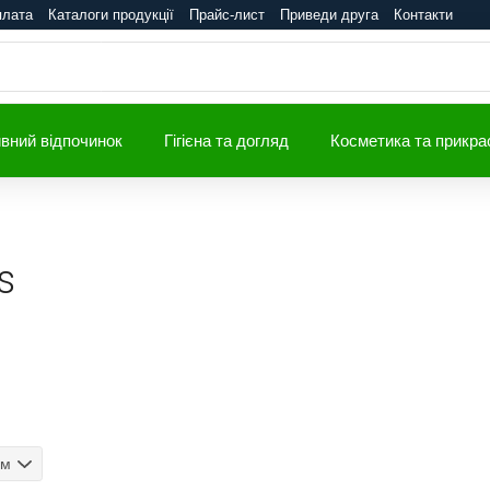
плата
Каталоги продукції
Прайс-лист
Приведи друга
Контакти
вний відпочинок
Гігієна та догляд
Косметика та прикра
s
ом