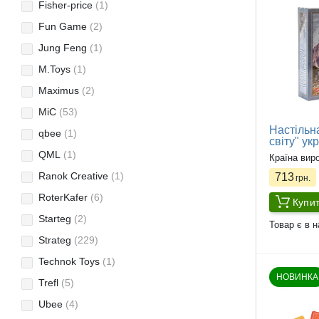
Fisher-price
(1)
Fun Game
(2)
Jung Feng
(1)
M.Toys
(1)
Maximus
(2)
MiC
(53)
Настільн
qbee
(1)
світу" укр
QML
(1)
Країна вир
Ranok Creative
(1)
713
грн.
RoterKafer
(6)
Купи
Starteg
(2)
Товар є в н
Strateg
(229)
Technok Toys
(1)
НОВИНКА
Trefl
(5)
Ubee
(4)