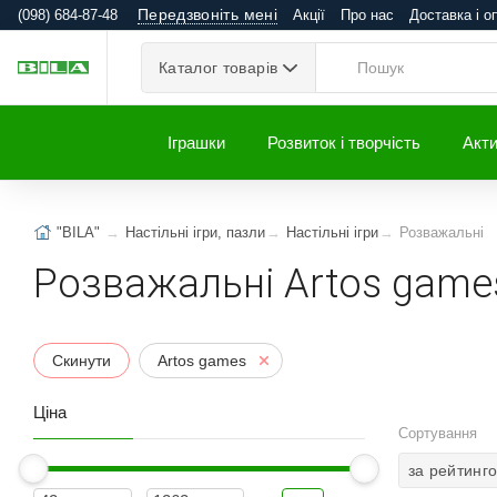
Передзвоніть мені
(098) 684-87-48
Акції
Про нас
Доставка і о
Каталог товарів
Іграшки
Розвиток і творчість
Акти
"BILA"
Настільні ігри, пазли
Настільні ігри
Розважальні
Розважальні Artos game
Скинути
Artos games
Ціна
Сортування
за рейтинг