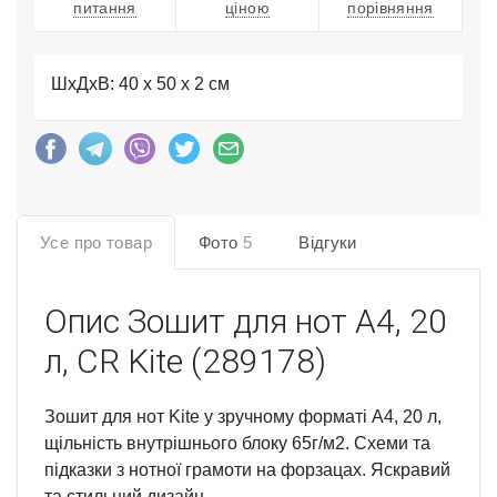
питання
ціною
порівняння
ШхДхВ: 40 x 50 x 2 см
Усе про товар
Фото
5
Відгуки
Опис
Зошит для нот А4, 20
л, CR Kite (289178)
Зошит для нот Kite у зручному форматі А4, 20 л,
щільність внутрішнього блоку 65г/м2. Схеми та
підказки з нотної грамоти на форзацах. Яскравий
та стильний дизайн.