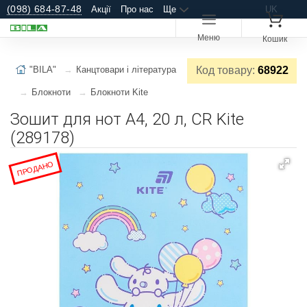
(098) 684-87-48
Акції
Про нас
Ще
UK
Меню
Кошик
"BILA"
Канцтовари і література
Код товару:
68922
Блокноти
Блокноти Kite
Зошит для нот А4, 20 л, CR Kite
(289178)
ПРОДАНО