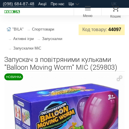
(098) 684-87-48
Акції
Про нас
Ще
UK
Меню
Кошик
"BILA"
Спорттовари
Код товару:
44097
Активні ігри
Запускалки
Запускалки MiC
Запускач з повітряними кульками
"Balloon Moving Worm" MIC (259803)
НОВИНКА