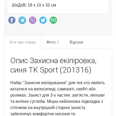
ШхДхВ: 18 x 10 x 32 см
Усе про товар
Фото
1
Відгуки
Опис
Захисна екіпіровка,
синя TK Sport (201316)
Набір "Захисне екіпірування" для тих хто любить
кататися на велосипеді, самокаті, скейті або
роликах. Захист для 3-х частин: зап'ястя, ліктьові
та колінні суглоби. Міцна нейлонова підкладка з
сіточкою на внутрішній стороні захисту
забезпечує комфортне носіння та