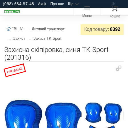
(098) 684-87-48
Акції
Про нас
Ще
UK
Меню
Кошик
"BILA"
Дитячий транспорт
Код товару:
8392
Захист
Захист TK Sport
Захисна екіпіровка, синя TK Sport
(201316)
ПРОДАНО