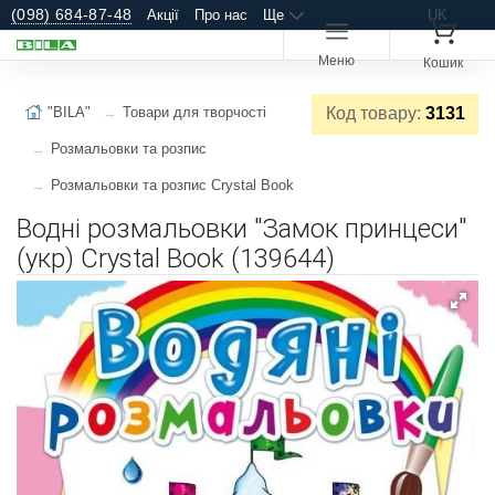
(098) 684-87-48
Акції
Про нас
Ще
UK
Меню
Кошик
"BILA"
Товари для творчості
Код товару:
3131
Розмальовки та розпис
Розмальовки та розпис Crystal Book
Водні розмальовки "Замок принцеси"
(укр) Crystal Book (139644)