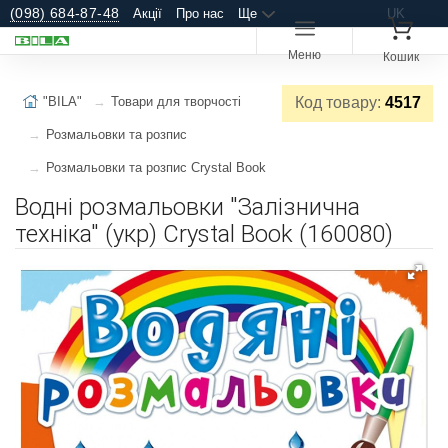
(098) 684-87-48
Акції
Про нас
Ще
UK
Меню
Кошик
"BILA"
Товари для творчості
Код товару:
4517
Розмальовки та розпис
Розмальовки та розпис Crystal Book
Водні розмальовки "Залізнична
техніка" (укр) Crystal Book (160080)