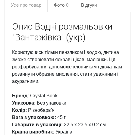
Усе про товар
Фото
0
Відгуки
Опис
Водні розмальовки
"Вантажівка" (укр)
Користуючись тільки пензликом і водою, дитина
зможе створювати яскраві цікаві малюнки. Ця
розфарбування допоможе хлопчикам і дівчаткам
розвинути образне мислення, стати уважними і
акуратними.
Бренд:
Crystal Book
Упаковка:
Без упаковки
Колір:
Різнобарв'я
Вага з упаковкою:
45 г
Габарити в упаковці:
22.5 x 23.5 x 0.2 см
Країна виробник:
Україна