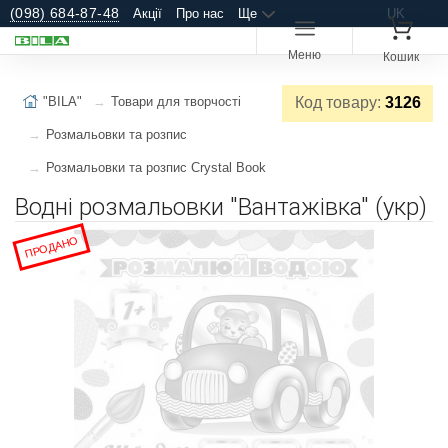
(098) 684-87-48
Акції
Про нас
Ще
UK
Меню
Кошик
"BILA"
Товари для творчості
Код товару:
3126
Розмальовки та розпис
Розмальовки та розпис Crystal Book
Водні розмальовки "Вантажівка" (укр)
ПРОДАНО