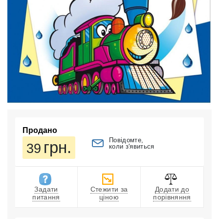
Продано
Повідомте,
грн.
39
коли з'явиться
Задати
Стежити за
Додати до
питання
ціною
порівняння