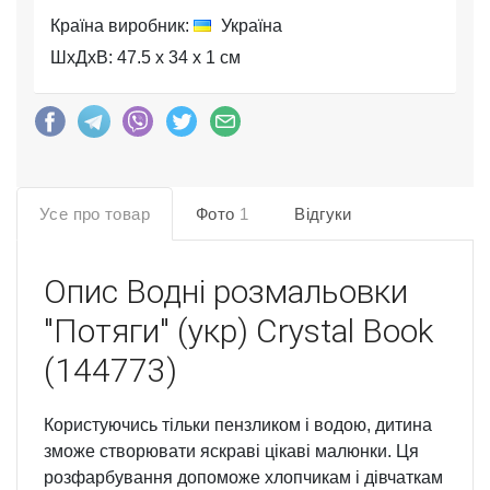
Країна виробник:
Україна
ШхДхВ: 47.5 x 34 x 1 см
Усе про товар
Фото
1
Відгуки
Опис
Водні розмальовки
"Потяги" (укр) Crystal Book
(144773)
Користуючись тільки пензликом і водою, дитина
зможе створювати яскраві цікаві малюнки. Ця
розфарбування допоможе хлопчикам і дівчаткам