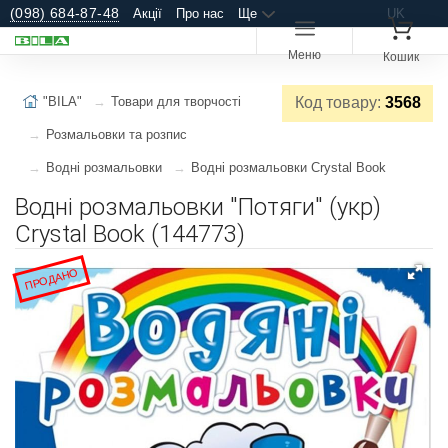
(098) 684-87-48
Акції
Про нас
Ще
UK
Меню
Кошик
"BILA"
Товари для творчості
Код товару:
3568
Розмальовки та розпис
Водні розмальовки
Водні розмальовки Crystal Book
Водні розмальовки "Потяги" (укр)
Crystal Book (144773)
ПРОДАНО