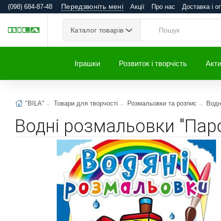
Передзвоніть мені
(098) 684-87-48
Акції
Про нас
Доставка і о
Каталог товарів
Іграшки
Розвиток і творчість
Акти
"BILA"
Товари для творчості
Розмальовки та розпис
Водн
Водні розмальовки "Паро