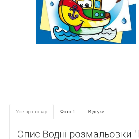
Усе про товар
Фото
1
Відгуки
Опис
Водні розмальовки "