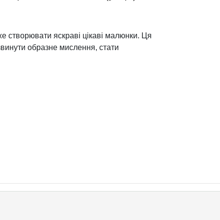
же створювати яскраві цікаві малюнки. Ця
винути образне мислення, стати