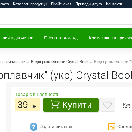
плата
Каталоги продукції
Прайс-лист
Приведи друга
Контакти
вний відпочинок
Гігієна та догляд
Косметика та прикра
і розмальовки
Водні розмальовки Crystal Book
Водні розмальовки "П
плавчик" (укр) Crystal Boo
Товар є в наявності
39
Купити
Купи
грн.
Задати питання
Стежит