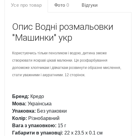
Усе про товар
Фото
0
Відгуки
Опис
Водні розмальовки
"Машинки" укр
Користуючись тільки пензликом і водою, дитина зможе
створювати яскраві цікаві малюнки. Ця розфарбування
допоможе хлопчикам і дівчаткам розвинути образне мислення,
стати уважними і акуратними. 12 сторінок.
Бренд:
Кредо
Мова:
Украінська
Упаковка:
Без упаковки
Колір:
Різнобарвний
Вага з упаковкою:
15 г
Габарити в упаковці:
22 x 23.5 x 0.1 см