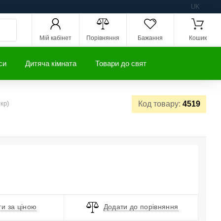
UK
Мій кабінет
Порівняння
Бажання
Кошик
си
Дитяча кімната
Товари до свят
кр)
Код товару:
4519
и за ціною
Додати до порівняння