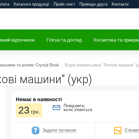
плата
Каталоги продукції
Прайс-лист
Приведи друга
Контакти
вний відпочинок
Гігієна та догляд
Косметика та прикра
альовки та розпис Crystal Book
Водні розмальовки "Легкові машини" (у
ові машини" (укр)
Немає в наявності
Повідомте,
23
коли з'явиться
грн.
Задати питання
Стежит