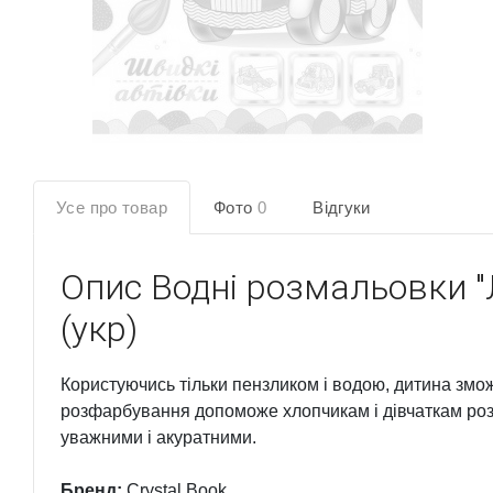
Усе про товар
Фото
0
Відгуки
Опис
Водні розмальовки "
(укр)
Користуючись тільки пензликом і водою, дитина змо
розфарбування допоможе хлопчикам і дівчаткам роз
уважними і акуратними.
Бренд:
Crystal Book