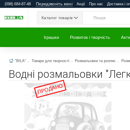
Передзвоніть мені
(098) 684-87-48
Акції
Про нас
Доставка і о
Каталог товарів
Іграшки
Розвиток і творчість
Акти
"BILA"
Товари для творчості
Розмальовки та розпис
Розм
Водні розмальовки "Легк
ПРОДАНО