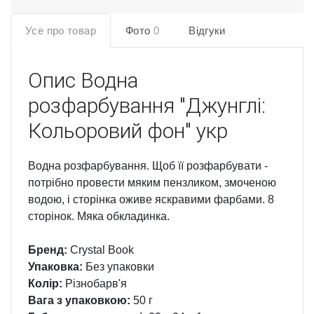
Усе про товар
Фото
0
Відгуки
Опис
Водна
розфарбування "Джунглі:
Кольоровий фон" укр
Водна розфарбування. Щоб її розфарбувати -
потрібно провести мяким пензликом, змоченою
водою, і сторінка оживе яскравими фарбами. 8
сторінок. Мяка обкладинка.
Бренд:
Crystal Book
Упаковка:
Без упаковки
Колір:
Різнобарв'я
Вага з упаковкою:
50 г