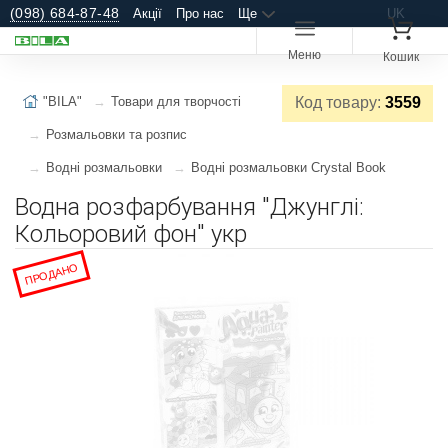
(098) 684-87-48
Акції
Про нас
Ще
UK
Меню
Кошик
"BILA"
Товари для творчості
Код товару:
3559
Розмальовки та розпис
Водні розмальовки
Водні розмальовки Crystal Book
Водна розфарбування "Джунглі:
Кольоровий фон" укр
ПРОДАНО