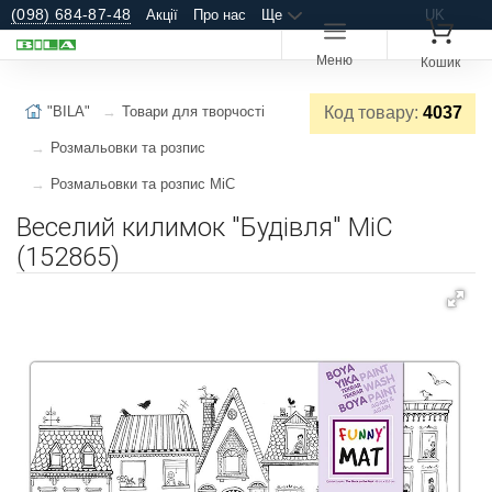
(098) 684-87-48
Акції
Про нас
Ще
UK
Меню
Кошик
"BILA"
Товари для творчості
Код товару:
4037
Розмальовки та розпис
Розмальовки та розпис MiC
Веселий килимок "Будівля" MiC
(152865)