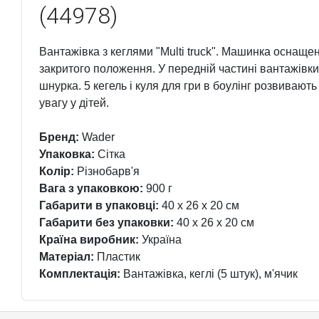
(44978)
Вантажівка з кеглями "Multi truck". Машинка оснаще
закритого положення. У передній частині вантажівк
шнурка. 5 кегель і куля для гри в боулінг розвивають
увагу у дітей.
Бренд:
Wader
Упаковка:
Сітка
Колір:
Різнобарв'я
Вага з упаковкою:
900 г
Габарити в упаковці:
40 x 26 x 20 см
Габарити без упаковки:
40 x 26 x 20 см
Країна виробник:
Україна
Матеріал:
Пластик
Комплектація:
Вантажівка, кеглі (5 штук), м'ячик