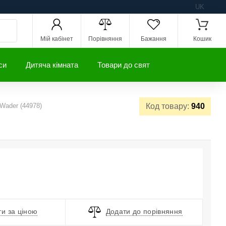
UK
Мій кабінет
Порівняння
Бажання
Кошик
си
Дитяча кімната
Товари до свят
 Wader (44978)
Код товару:
940
и за ціною
Додати до порівняння