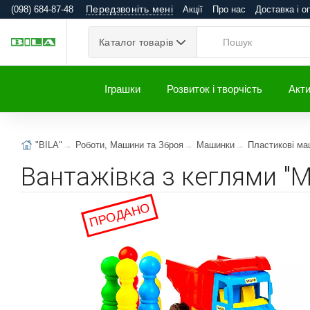
Передзвоніть мені
(098) 684-87-48
Акції
Про нас
Доставка і о
Каталог товарів
Іграшки
Розвиток і творчість
Акти
"BILA"
Роботи, Машини та Зброя
Машинки
Пластикові ма
Вантажівка з кеглями "Mu
ПРОДАНО