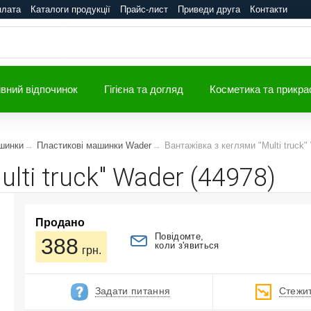
плата
Каталоги продукції
Прайс-лист
Приведи друга
Контакти
вний відпочинок
Гігієна та догляд
Косметика та прикра
шинки
Пластикові машинки Wader
Вантажівка з кеглями "Multi truck"
lti truck" Wader (44978)
Продано
Повідомте,
388
коли з'явиться
грн.
Задати питання
Стежит