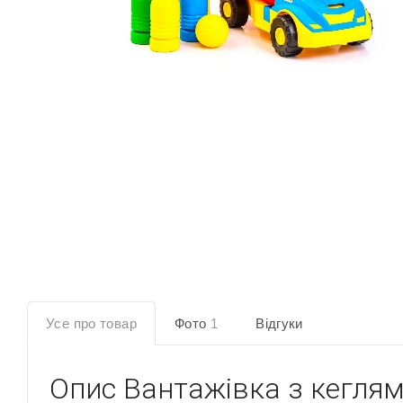
Усе про товар
Фото
1
Відгуки
Опис
Вантажівка з кеглями