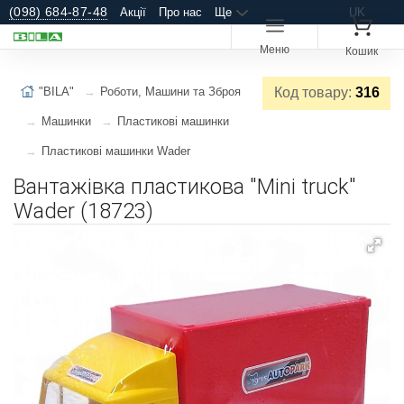
(098) 684-87-48
Акції
Про нас
Ще
UK
Меню
Кошик
"BILA"
Роботи, Машини та Зброя
Код товару:
316
Машинки
Пластикові машинки
Пластикові машинки Wader
Вантажівка пластикова "Mini truck"
Wader (18723)