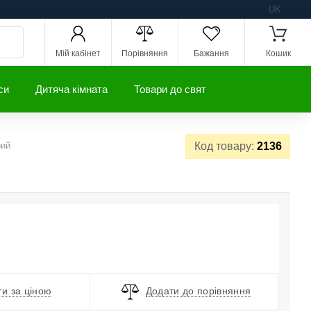
UK
Мій кабінет
Порівняння
Бажання
Кошик
си
Дитяча кімната
Товари до свят
рий
Код товару:
2136
и за ціною
Додати до порівняння