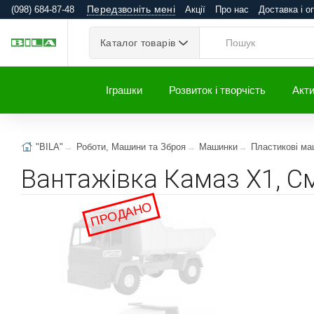
Передзвоніть мені
(098) 684-87-48
Акції
Про нас
Доставка і о
Каталог товарів
Іграшки
Розвиток і творчість
Акти
"BILA"
Роботи, Машини та Зброя
Машинки
Пластикові ма
Вантажівка Камаз Х1, См
ПРОДАНО