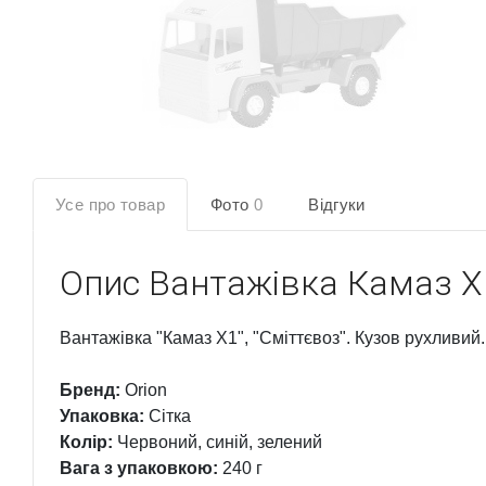
Усе про товар
Фото
0
Відгуки
Опис
Вантажівка Камаз Х1
Вантажівка "Камаз Х1", "Сміттєвоз". Кузов рухливий.
Бренд:
Orion
Упаковка:
Сітка
Колір:
Червоний, синій, зелений
Вага з упаковкою:
240 г