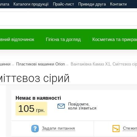
плата
Каталоги продукції
Прайс-лист
Приведи друга
Контакти
вний відпочинок
Гігієна та догляд
Косметика та прикра
шинки
Пластикові машинки Orion
Вантажівка Камаз Х1, Сміттєвоз сі
іттєвоз сірий
Немає в наявності
Повідомте,
105
коли з'явиться
грн.
Задати питання
Стежит