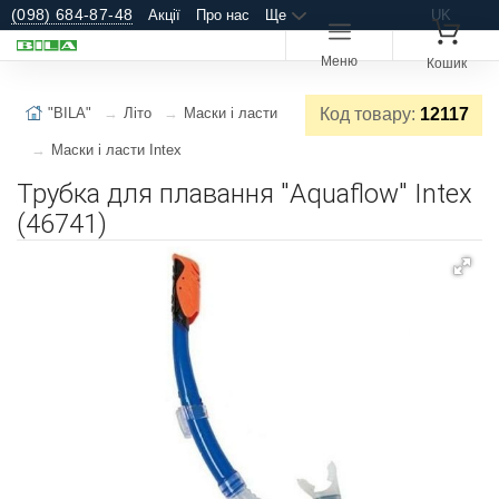
(098) 684-87-48
Акції
Про нас
Ще
UK
Меню
Кошик
"BILA"
Літо
Маски і ласти
Код товару:
12117
Маски і ласти Intex
Трубка для плавання "Aquaflow" Intex
(46741)