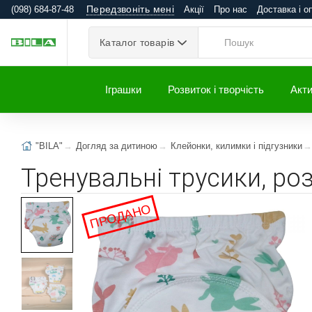
Передзвоніть мені
(098) 684-87-48
Акції
Про нас
Доставка і о
Каталог товарів
Іграшки
Розвиток і творчість
Акти
"BILA"
Догляд за дитиною
Клейонки, килимки і підгузники
Тренувальні трусики, ро
ПРОДАНО