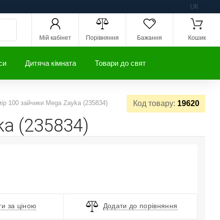
UK
Мій кабінет
Порівняння
Бажання
Кошик
си
Дитяча кімната
Товари до свят
мір 100 зайчики Mega Zayka (235834)
Код товару:
19620
ka (235834)
и за ціною
Додати до порівняння