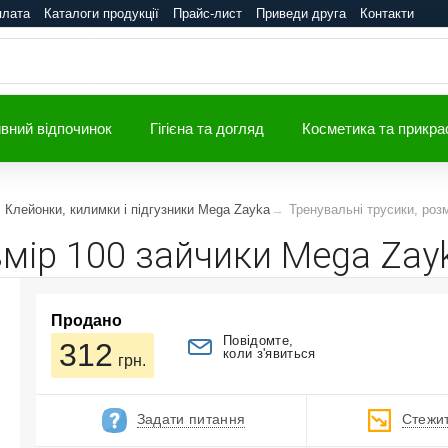
плата
Каталоги продукції
Прайс-лист
Приведи друга
Контакти
вний відпочинок
Гігієна та догляд
Косметика та прикра
Клейонки, килимки і підгузники Mega Zayka
Тренувальні трусики, роз
змір 100 зайчики Mega Zay
Продано
Повідомте,
312
коли з'явиться
грн.
Задати питання
Стежит