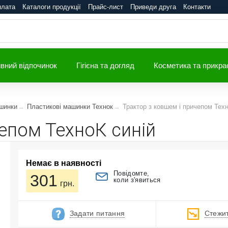
плата
Каталоги продукції
Прайс-лист
Приведи друга
Контакти
вний відпочинок
Гігієна та догляд
Косметика та прикра
шинки
Пластикові машинки Технок
Трактор з ковшем і причепом Техн
епом ТехноК синій
Немає в наявності
Повідомте,
301
коли з'явиться
грн.
Задати питання
Стежит