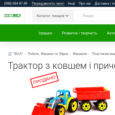
Передзвоніть мені
(098) 684-87-48
Акції
Про нас
Доставка і о
Каталог товарів
Іграшки
Розвиток і творчість
Акти
"BILA"
Роботи, Машини та Зброя
Машинки
Пластикові ма
Трактор з ковшем і прич
ПРОДАНО