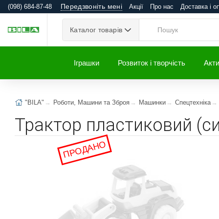
Передзвоніть мені
(098) 684-87-48
Акції
Про нас
Доставка і о
Каталог товарів
Іграшки
Розвиток і творчість
Акти
"BILA"
Роботи, Машини та Зброя
Машинки
Спецтехніка
Трактор пластиковий (си
ПРОДАНО