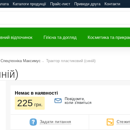
плата
Каталоги продукції
Прайс-лист
Приведи друга
Контакти
вний відпочинок
Гігієна та догляд
Косметика та прикра
Спецтехніка Максимус
Трактор пластиковий (синій)
ній)
Немає в наявності
Повідомте,
225
коли з'явиться
грн.
Задати питання
Стежит