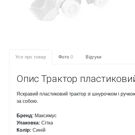
Усе про товар
Фото
0
Відгуки
Опис
Трактор пластиковий
Яскравий пластиковий трактор зі шнурочком і ручкою
за собою.
Бренд:
Максимус
Упаковка:
Сітка
Колір:
Синій