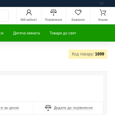
UK
Мій кабінет
Порівняння
Бажання
Кошик
си
Дитяча кімната
Товари до свят
Код товару:
1699
и за ціною
Додати до порівняння