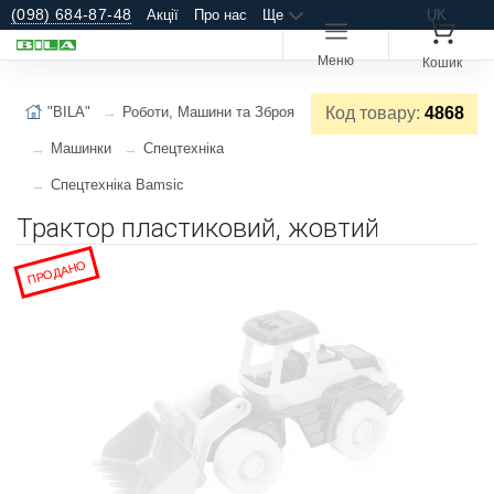
(098) 684-87-48
Акції
Про нас
Ще
UK
Меню
Кошик
"BILA"
Роботи, Машини та Зброя
Код товару:
4868
Машинки
Спецтехніка
Спецтехніка Bamsic
Трактор пластиковий, жовтий
ПРОДАНО