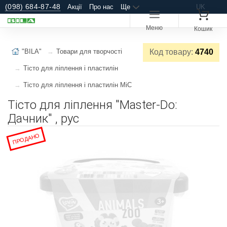
(098) 684-87-48
Акції
Про нас
Ще
UK
Меню
Кошик
"BILA"
Товари для творчості
Код товару:
4740
Тісто для ліплення і пластилін
Тісто для ліплення і пластилін MiC
Тісто для ліплення "Master-Do:
Дачник" , рус
ПРОДАНО